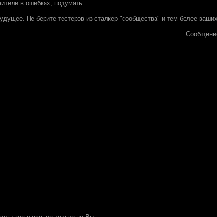
нители в ошибках, подумать.
дущее. Не берите тестеров из сталкер "сообщества" и тем более ваших 
Сообщени
ваты все и вся, но только не Вы.