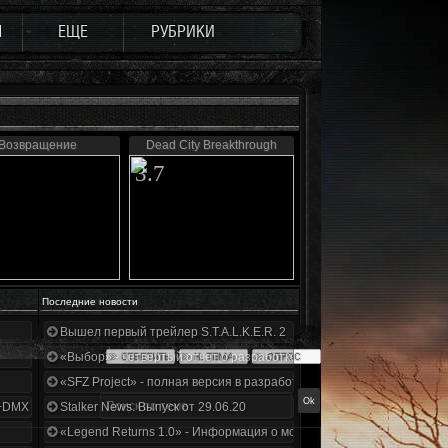
Ы
ЕЩЕ
РУБРИКИ
Возвращение
Dead City Breakthrough
3.7
Последние новости
Вышел первый трейлер S.T.A.L.K.E.R. 2
«Выбор» - четвертый отчет о разработке!
«SFZ Project» - полная версия в разработке!
+DMX 1.3.5.ООП.МА.К.
Stalker News. Выпуск от 29.06.20
«Legend Returns 1.0» - Информация о моде за июнь 2020