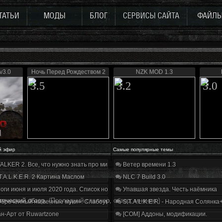
ТАТЬИ
МОДЫ
БЛОГ
СЕРВИСЫ САЙТА
ФАЙЛ
v3.0
Ночь Перед Рождеством 2
NZK MOD 1.3
3.5
3.2
3.0
й эфир
Самые популярные темы
ALKER 2. Все, что нужно знать про мир, геймплей и сюжет | Разбор трейлера
Ветер времени 1.3
T.A.L.K.E.R. 2 Картина Маслом
NLC 7 Build 3.0
оги июня и июля 2020 года. Список нововведений
Упавшая звезда. Честь наёмника
тический обзор.
(Последний сталкер, обзор, мнение.)
бречённый на вечные муки». Слабоумие и отвага
S.T.A.L.K.E.R. - Народная Солянка
н-Арт от Ruwartzone
[COM] Аддоны, модификации.