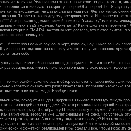
 ошибки с маечкой. Условия при которых происходит сцена: темнота, ма
и, появляются и исчезают поскрипту... перемОГе - перемЕНе. Я спутал 
ляется только дважды, не давая считать надпись. Желтая майка, синяя 
тников на Янтаре как-то по другому воспринимается. И главное какое о
а??? Авторы сами сделали прямой намек на "пасхалку" или тематическу
оры ввели меня в заблуждение. Какие дети? Какие школьные перемены? К
инская истерия в СМИ РФ настолько уже достала, что я стал считать лю
е и не знаю почему так...
е... У тестеров наличие звуковых карт, колонок, наушников забыли спро
 Шум песен накладывается на фразу и может получится совсем другая ф
роны такая себе...
я уже дважды и мои обвинения не подтвердились. Если я ошибся, то зна
как раз возмущаюсь именно привнесению в мод плохих вещей - идеологич
ен, что мои ошибки закончились и обзор останется с парой небольших ко
к можно напрямую сказать что раздражает глаза. Исправлю насколько во
жетные составляющие мода. Вообще никак.
альной игре) поход от АТП до Сидоровича занимал максимум минуту про
ут же поливающий его снарядами. От которого половина зданий и постро
ледования маршруту. И отобрали у ГГ всю снарягу и оружие. И теперь п
 Как загрузился, вертолет уже шлет снаряды и не факт, что успеешь отб
сти с перезгарузками. А оно игроку надо такое вообще? И он мод весь с
 допустил, тоже из-за кривизны реализации идей и технической сырости
ехнической и сюжетной реализацией игры сделали все, чтобы исказить ф