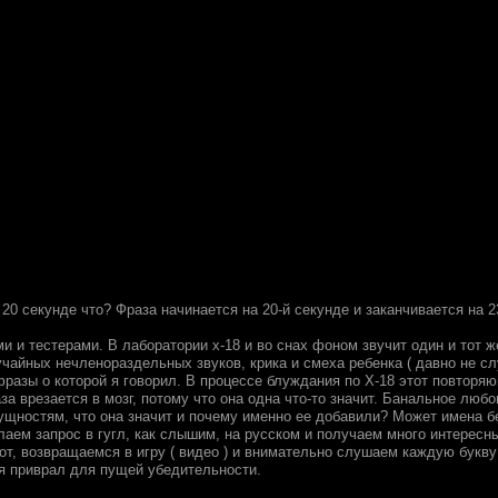
 20 секунде что? Фраза начинается на 20-й секунде и заканчивается на 2
и и тестерами. В лаборатории x-18 и во снах фоном звучит один и тот 
чайных нечленораздельных звуков, крика и смеха ребенка ( давно не с
разы о которой я говорил. В процессе блуждания по X-18 этот повторяю
а врезается в мозг, потому что она одна что-то значит. Банальное люб
ущностям, что она значит и почему именно ее добавили? Может имена бе
лаем запрос в гугл, как слышим, на русском и получаем много интересн
от, возвращаемся в игру ( видео ) и внимательно слушаем каждую букву
 я приврал для пущей убедительности.