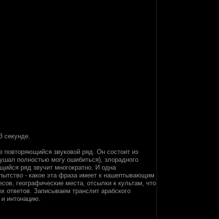
3 секунде.
же повторяющийся звуковой ряд. Он состоит из
лушал полностью могу ошибиться), злорадного
щийся ряд звучит многократно. И одна
опытство - какое эта фраза имеет к нашептывающим
сов, географические места, отсылки к культам, что
ых ответов. Записываем транслит арабского
 и интонацию.