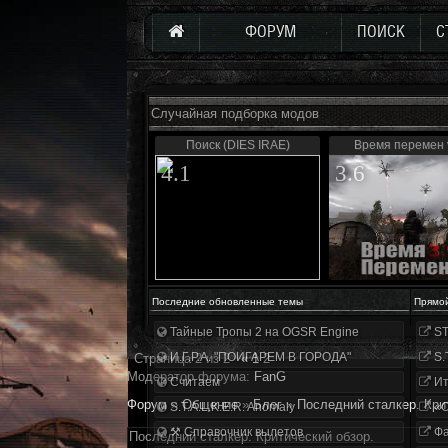
ФОРУМ
ПОИСК
С
Случайная подборка модов
Поиск (DIES IRAE)
Время перемен 
4.1
3.6
Последние обновленные темы
Прямо
Тайные Тропы 2 на OGSR Engine
ST
И.Г.Р.А. "ПОИГАРЕМ В ГОРОДА"
S.
Страница
2
из
2
«
1
2
Модератор форума:
FanG
Считаем
Ит
Форум
»
Общение
»
Блог
»
Последний сталкер. Кри
S.T.A.L.K.E.R. Anomaly
«О
⚒ Справочник вылетов
Фа
Последний сталкер. Критический обзор.