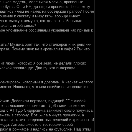
ленькая модель, маленькая маечка, прописные
две буквы ОГ и ЕН, да еще и прописью. По сюжету
надпись - чем не намек на соседский прапор? После
тношение к сюжету и миру игры вообще имеет
ю отсылку к чему-то, как делают в "больших
акая с игрой связь?
бое упоминание россиянами украинцев как призыв к
сить? Музыка орет так, что сталкеров и их реплики
раза. Почему звук не выровняли в кафе? Так что
чит люди, которых я обвинил, не делали плохих
еской пропаганде. Два пункта вычеркнул -
рректировок, которыми я доволен. А насчет желтого
зможно. Напомню, что мои ошибки не исправляют
бежки. Добавили вертолет, видящий ГГ с любой
ек на локации не помогает. Добавили вражеские
оход с АТП до Сидоровича занимает около получаса.
ежать в сторону. Вот была минута пробежки, а
откан из таких неадекватных решений и кривизны. И
 мода. Авторы вместе с тестерами своей
разу в рок-кафе и надпись на футболке. Над этим