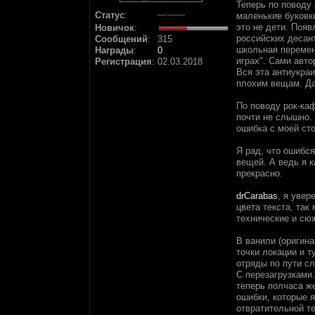
Теперь по поводу
Статус
:
маленькие буковк
это не дети. Появ
Новичок
:
российских десан
Сообщений
:
315
школьная перемен
Награды
:
0
играх". Сами авт
Регистрация
:
02.03.2018
Вся эта антиукра
плохим вещам. Даж
По поводу рок-каф
почти не слышно.
ошибка с моей сто
Я рад, что ошибс
вещей. А ведь я 
прекрасно.
drCarabas
, я увер
цвета текста, та
технические и сю
В ванили (оригин
точки локации и т
отряды по пути с
С перезагрузками.
теперь полчаса же
ошибки, которые я
отвратительной т