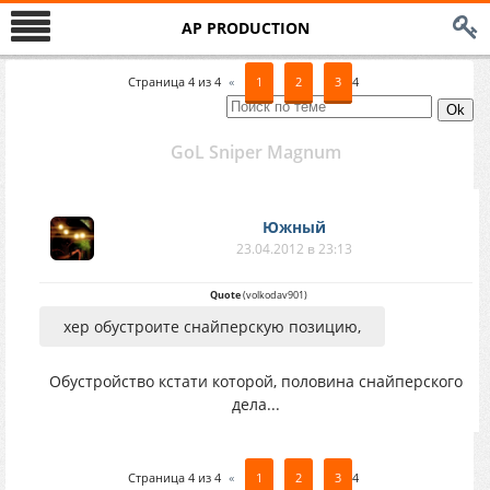
AP PRODUCTION
Страница
4
из
4
«
1
2
3
4
GoL Sniper Magnum
Южный
23.04.2012 в 23:13
Quote
(
volkodav901
)
хер обустроите снайперскую позицию,
Обустройство кстати которой, половина снайперского
дела...
Страница
4
из
4
«
1
2
3
4