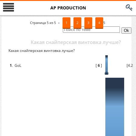
AP PRODUCTION
Страница
5
из
5
«
1
2
3
4
5
Какая снайперская винтовка лучше?
Какая снайперская винтовка лучше?
1
.
GoL
[
6
]
[4.29