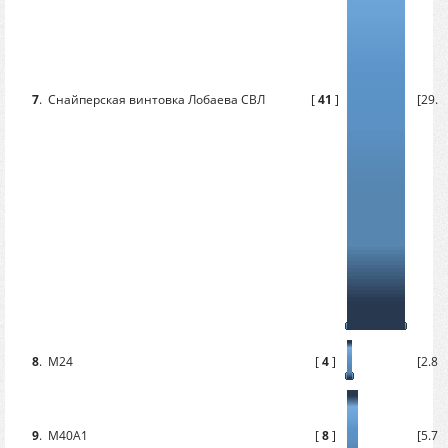
7
.
Снайперская винтовка Лобаева СВЛ
[
41
]
[29.2
8
.
М24
[
4
]
[2.86
9
.
M40A1
[
8
]
[5.71