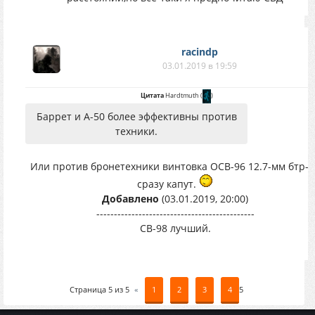
racindp
03.01.2019 в 19:59
Цитата
Hardtmuth
(
)
Баррет и А-50 более эффективны против
техники.
Или против бронетехники винтовка ОСВ-96 12.7-мм бтр-8
сразу капут.
Добавлено
(03.01.2019, 20:00)
---------------------------------------------
СВ-98 лучший.
Страница
5
из
5
«
1
2
3
4
5