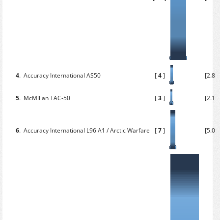
4
.
Accuracy International AS50
[
4
]
[2.86
5
.
McMillan TAC-50
[
3
]
[2.14
6
.
Accuracy International L96 A1 / Arctic Warfare
[
7
]
[5.00