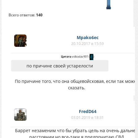
Всего ответов:
140
Mpako6ec
20.10.2017 в 15:59
Цитата
volkodav901
(
)
по причине своей устарелости
По причине того, что она общевойсковая, если так можн
сказать.
FredD64
03.01.2019 в 18:31
Баррет незаменим что бы убрать цель на очень дальне
расстоянии,но все-таки я предпочитаю СВД