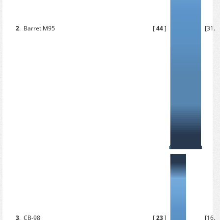
2
.
Barret M95
[
44
]
[31.4
3
.
СВ-98
[
23
]
[16.4