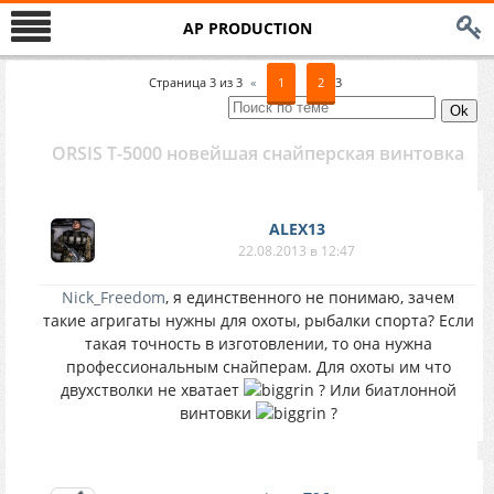
AP PRODUCTION
Страница
3
из
3
«
1
2
3
ORSIS Т-5000 новейшая снайперская винтовка
ALEX13
22.08.2013 в 12:47
Nick_Freedom
, я единственного не понимаю, зачем
такие агригаты нужны для охоты, рыбалки спорта? Если
такая точность в изготовлении, то она нужна
профессиональным снайперам. Для охоты им что
двухстволки не хватает
? Или биатлонной
винтовки
?