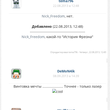
tema796
22.08.2013 в 12:48
Nick_Freedom
, нет.
Добавлено
(22.08.2013, 12:48)
---------------------------------------------
Nick_Freedom
, какой-то "История Фреона"
Отредактировал
tema796
-
Четверг, 22.08.2013, 12:49
DeMoN4ik
08.09.2013 в 14:39
Винтовка мечты ..................... Точнее - только лазер