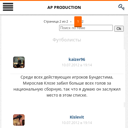
AP PRODUCTION
Страница
2
из
2
«
1
2
Футболисты
kaizer96
10.07.2012 в 19:14
Среди всех действующих игроков Бундестима,
Мирослав Клозе забил больше всех голов за
национальную сборную, так что я думаю он заслужил
место в этом списке.
Kislevit
10.07.2012 в 19:14