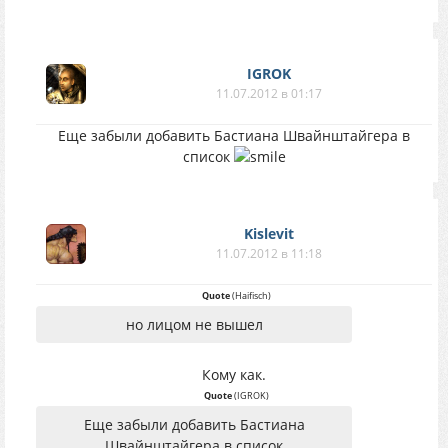
IGROK
11.07.2012 в 01:17
Еще забыли добавить Бастиана Швайнштайгера в
список
Kislevit
11.07.2012 в 11:18
Quote
(
Haifisch
)
но лицом не вышел
Кому как.
Quote
(
IGROK
)
Еще забыли добавить Бастиана
Швайнштайгера в список