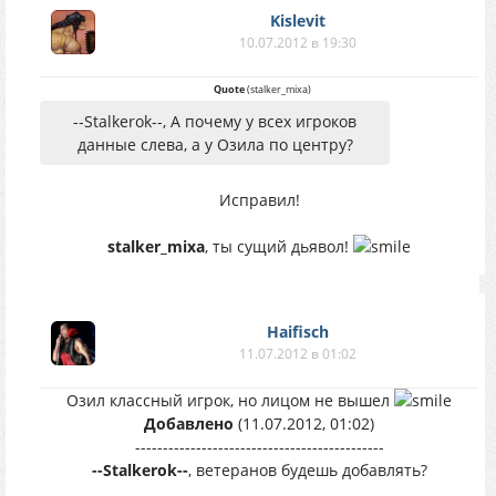
Kislevit
10.07.2012 в 19:30
Quote
(
stalker_mixa
)
--Stalkerok--, А почему у всех игроков
данные слева, а у Озила по центру?
Исправил!
stalker_mixa
, ты сущий дьявол!
Haifisch
11.07.2012 в 01:02
Озил классный игрок, но лицом не вышел
Добавлено
(11.07.2012, 01:02)
---------------------------------------------
--Stalkerok--
, ветеранов будешь добавлять?