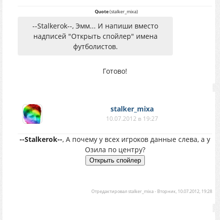
Quote
(
stalker_mixa
)
--Stalkerok--, Эмм... И напиши вместо
надписей "Открыть спойлер" имена
футболистов.
Готово!
stalker_mixa
10.07.2012 в 19:27
--Stalkerok--
, А почему у всех игроков данные слева, а у
Озила по центру?
Отредактировал
stalker_mixa
-
Вторник, 10.07.2012, 19:28