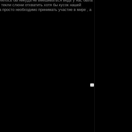
чилось бы никуда не вмешиваться ведь у нас была
 текли слюни отхватить хотя бы кусок нашей
ва просто необходимо принимать участие в мире , а