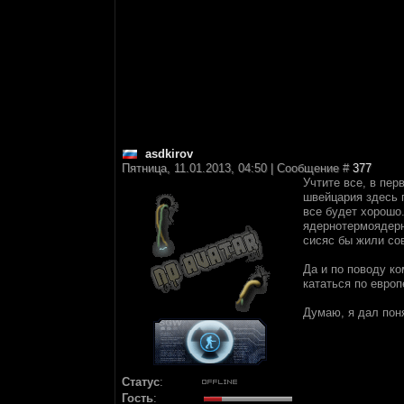
asdkirov
Пятница, 11.01.2013, 04:50 | Сообщение #
377
Учтите все, в пер
швейцария здесь п
все будет хорошо. 
ядернотермоядерн
сисяс бы жили со
Да и по поводу ко
кататься по европ
Думаю, я дал поня
Статус
:
Гость
: