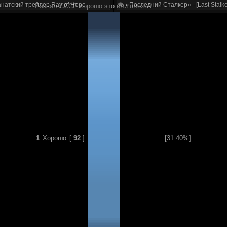
натский трейлер Ray of Hope
«Последний Сталкер» - [Last Stalke
Развал СССР хорошо это или плохо?
1
.
Хорошо
[
92
]
[31.40%]