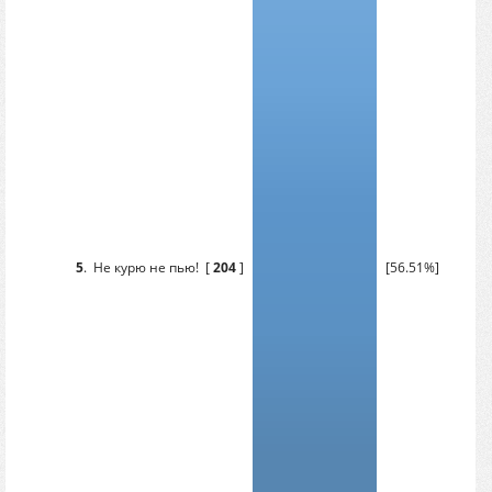
5
.
Не курю не пью!
[
204
]
[56.51%]