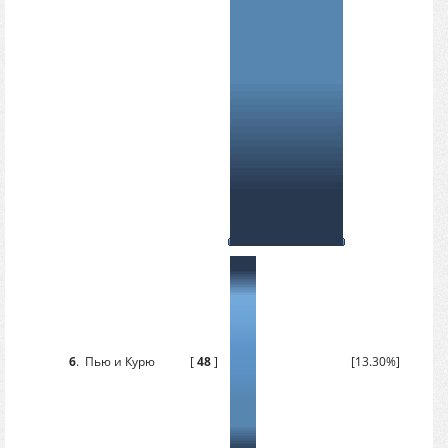
6
.
Пью и Курю
[
48
]
[13.30%]