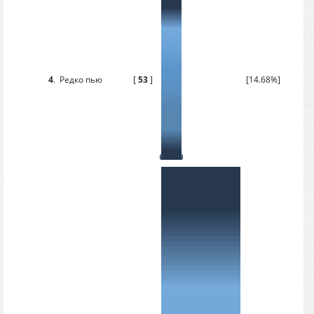
4
.
Редко пью
[
53
]
[14.68%]