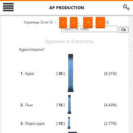
AP PRODUCTION
Страница
12
из
12
«
1
2
…
10
11
12
Курение и Алкоголь
Курите\пьете?
1
.
Курю
[
30
]
[8.31%]
2
.
Пью
[
16
]
[4.43%]
3
.
Редко курю
[
10
]
[2.77%]