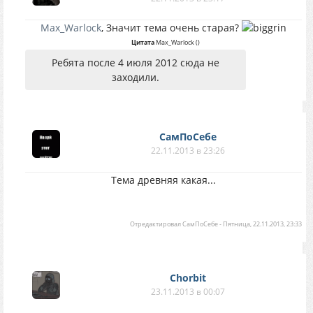
Max_Warlock
, Значит тема очень старая?
Цитата
Max_Warlock
(
)
Ребята после 4 июля 2012 сюда не
заходили.
СамПоСебе
22.11.2013 в 23:26
Тема древняя какая...
Отредактировал
СамПоСебе
-
Пятница, 22.11.2013, 23:33
Chorbit
23.11.2013 в 00:07