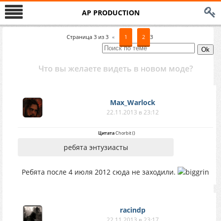
AP PRODUCTION
Страница
3
из
3
«
1
2
3
Что вы желаете видеть в новом моде?
Max_Warlock
22.11.2013 в 23:12
Цитата
Chorbit
(
)
ребята энтузиасты
Ребята после 4 июля 2012 сюда не заходили.
racindp
22.11.2013 в 23:17