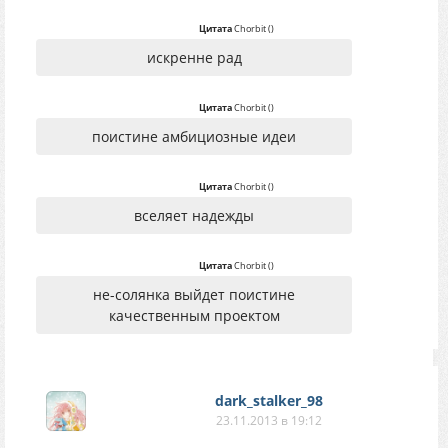
Цитата
Chorbit
(
)
искренне рад
Цитата
Chorbit
(
)
поистине амбициозные идеи
Цитата
Chorbit
(
)
вселяет надежды
Цитата
Chorbit
(
)
не-солянка выйдет поистине
качественным проектом
dark_stalker_98
23.11.2013 в 19:12