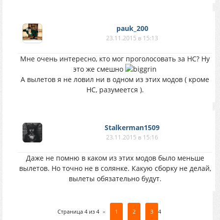
pauk_200
23.11.2015 в 15:13
Мне очень интересно, кто мог проголосовать за НС? Ну
это же смешно
А вылетов я не ловил ни в одном из этих модов ( кроме
НС, разумеется ).
Stalkerman1509
23.11.2015 в 15:16
Даже не помню в каком из этих модов было меньше
вылетов. Но точно не в солянке. Какую сборку не делай,
вылеты обязательно будут.
Страница
4
из
4
«
1
2
3
4