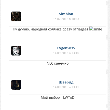
Simbion
15.07.2012 в 10:43
Ну думаю, народная солянка сразу отпадает
Evgen5035
14.09.2015 в 13:10
NLC канечно
Шверид
14.09.2015 в 13:11
Мой выбор - LWToD