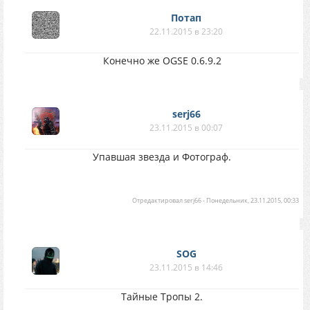
Потап
22.11.2015 в 23:20
Конечно же OGSE 0.6.9.2
serj66
23.11.2015 в 00:07
Упавшая звезда и Фотограф.
Отредактировал
serj66
-
Понедельник, 23.11.2015, 00:33
SOG
23.11.2015 в 14:46
Тайные Тропы 2.