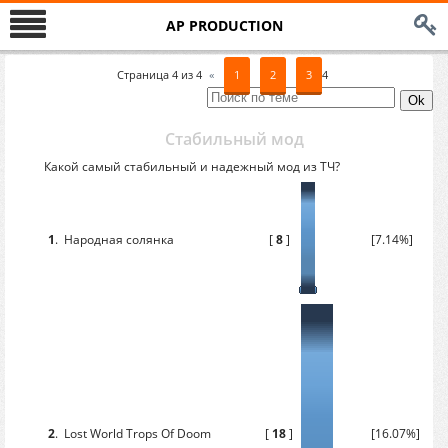
AP PRODUCTION
Страница
4
из
4
«
1
2
3
4
Стабильный мод
Какой самый стабильный и надежный мод из ТЧ?
1
.
Народная солянка
[
8
]
[7.14%]
2
.
Lost World Trops Of Doom
[
18
]
[16.07%]