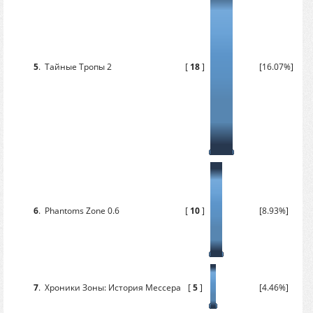
5
.
Тайные Тропы 2
[
18
]
[16.07%]
6
.
Phantoms Zone 0.6
[
10
]
[8.93%]
7
.
Хроники Зоны: История Мессера
[
5
]
[4.46%]