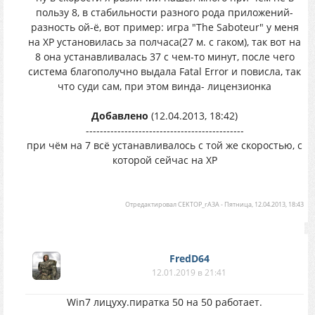
пользу 8, в стабильности разного рода приложений-
разность ой-ё, вот пример: игра "The Saboteur" у меня
на ХР установилась за полчаса(27 м. с гаком), так вот на
8 она устанавливалась 37 с чем-то минут, после чего
система благополучно выдала Fatal Error и повисла, так
что суди сам, при этом винда- лицензионка
Добавлено
(12.04.2013, 18:42)
---------------------------------------------
при чём на 7 всё устанавливалось с той же скоростью, с
которой сейчас на ХР
Отредактировал
CEKTOP_rA3A
-
Пятница, 12.04.2013, 18:43
FredD64
12.01.2019 в 21:41
Win7 лицуху.пиратка 50 на 50 работает.