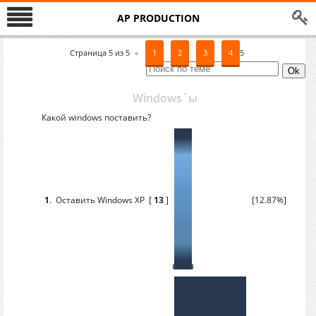
AP PRODUCTION
Страница
5
из
5
«
1
2
3
4
5
Windows`ы
Какой windows поставить?
1
.
Оставить Windows XP
[
13
]
[12.87%]