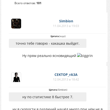
Всего ответов:
101
Simbion
11.04.2013 в 19:03
Цитата
(
xuyc
)
точно тебе говорю - какашка выйдет.
Ну прям реально ясновидящий
CEKTOP_rA3A
12.04.2013 в 18:42
Цитата
(
Simbion
)
ну по статистике 8 быстрее 7.
ну в скорости я различий нашёл много при чём не в