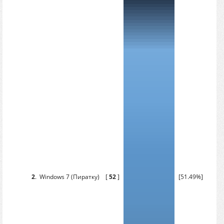
2
.
Windows 7 (Пиратку)
[
52
]
[51.49%]