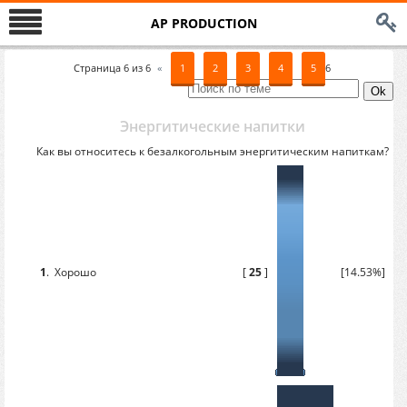
AP PRODUCTION
Страница
6
из
6
«
1
2
3
4
5
6
Энергитические напитки
Как вы относитесь к безалкогольным энергитическим напиткам?
1
.
Хорошо
[
25
]
[14.53%]