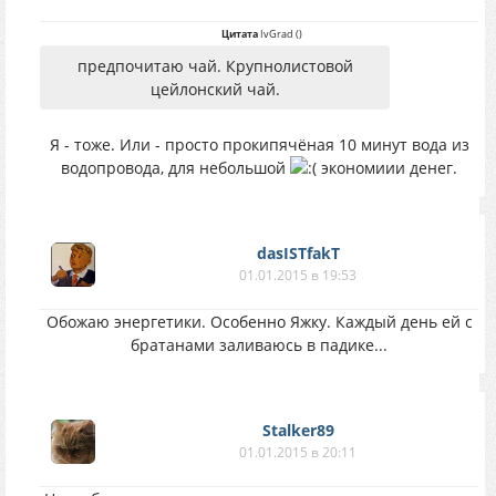
Цитата
IvGrad
(
)
предпочитаю чай. Крупнолистовой
цейлонский чай.
Я - тоже. Или - просто прокипячёная 10 минут вода из
водопровода, для небольшой
экономиии денег.
dasISTfakT
01.01.2015 в 19:53
Обожаю энергетики. Особенно Яжку. Каждый день ей с
братанами заливаюсь в падике...
Stalker89
01.01.2015 в 20:11