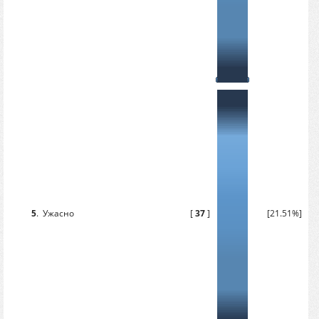
5
.
Ужасно
[
37
]
[21.51%]