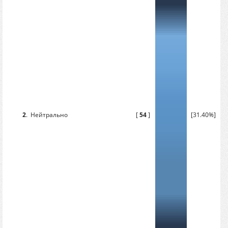
2
.
Нейтрально
[
54
]
[31.40%]