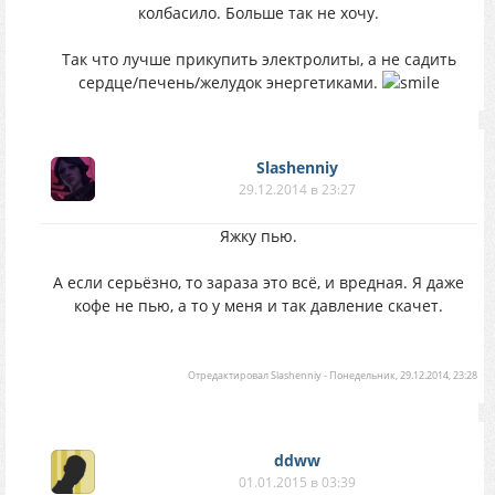
колбасило. Больше так не хочу.
Так что лучше прикупить электролиты, а не садить
сердце/печень/желудок энергетиками.
Slashenniy
29.12.2014 в 23:27
Яжку пью.
А если серьёзно, то зараза это всё, и вредная. Я даже
кофе не пью, а то у меня и так давление скачет.
Отредактировал
Slashenniy
-
Понедельник, 29.12.2014, 23:28
ddww
01.01.2015 в 03:39