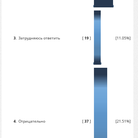
3
.
Затрудняюсь ответить
[
19
]
[11.05%]
4
.
Отрицательно
[
37
]
[21.51%]