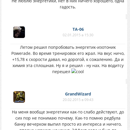
Не люблю энергетики, нет в них ничего хорошего, одна
гадость.
TA-06
02.01.2015 в 15:30
Летом решил попробовать энергетик-изотоник
Powerade. Во время тренировок его жрал. На вкус ничо,
+15,78 к скорости давал, но дорогой, к сожалению. Да и
химия эта сплошная. Ну я и решил - ну нах. На водитсу
перешел
GrandWizard
20.02.2015 в 09:43
На меня вообще энергетики как-то слабо действуют, до
сих пор не понимаю почему. Как-то помню редбула
банку вечерком выпил просто из интереса и ничего,