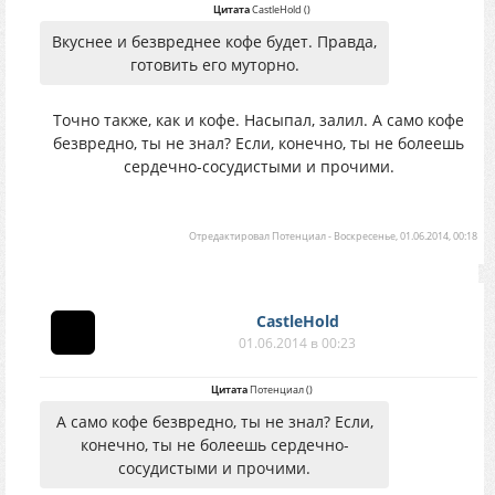
Цитата
CastleHold
(
)
Вкуснее и безвреднее кофе будет. Правда,
готовить его муторно.
Точно также, как и кофе. Насыпал, залил. А само кофе
безвредно, ты не знал? Если, конечно, ты не болеешь
сердечно-сосудистыми и прочими.
Отредактировал
Потенциал
-
Воскресенье, 01.06.2014, 00:18
CastleHold
01.06.2014 в 00:23
Цитата
Потенциал
(
)
А само кофе безвредно, ты не знал? Если,
конечно, ты не болеешь сердечно-
сосудистыми и прочими.