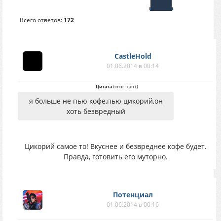
Всего ответов:
172
CastleHold
01.06.2014 в 00:14
Цитата
timur_xan
(
)
я больше не пью кофе,пью цикорий,он
хоть безвредный
Цикорий самое то! Вкуснее и безвреднее кофе будет.
Правда, готовить его муторно.
Потенциал
01.06.2014 в 00:16