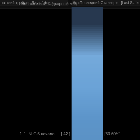
натский трейлер Ray of Hope
«Последний Сталкер» - [Last Stalke
Ваш любимый Хадкорный мод
1
.
1. NLC-6 начало
[
42
]
[50.60%]