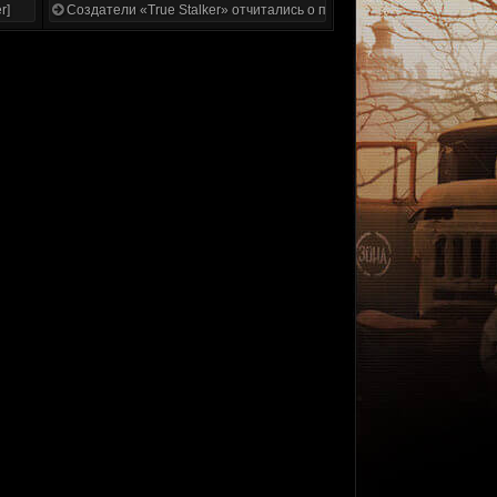
r]
Создатели «True Stalker» отчитались о проделанной работе