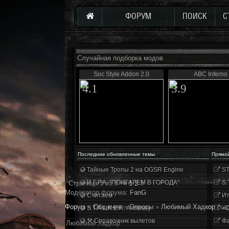
ФОРУМ
ПОИСК
С
Случайная подборка модов
Soc Style Addon 2.0
ABC Inferno
4.1
3.9
Последние обновленные темы
Прямо
Тайные Тропы 2 на OGSR Engine
ST
И.Г.Р.А. "ПОИГАРЕМ В ГОРОДА"
S.
Страница
3
из
3
«
1
2
3
Модератор форума:
FanG
Считаем
Ит
Форум
»
Общение
»
Опросы
»
Любимый Хадкор
(ха
S.T.A.L.K.E.R. Anomaly
«О
⚒ Справочник вылетов
Фа
Любимый Хадкор