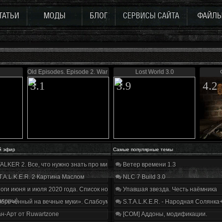
ТАТЬИ
МОДЫ
БЛОГ
СЕРВИСЫ САЙТА
ФАЙЛ
Old Episodes. Episode 2. War of Zone.
Lost World 3.0
3.1
3.9
4.2
й эфир
Самые популярные темы
ALKER 2. Все, что нужно знать про мир, геймплей и сюжет | Разбор трейлера
Ветер времени 1.3
T.A.L.K.E.R. 2 Картина Маслом
NLC 7 Build 3.0
оги июня и июля 2020 года. Список нововведений
Упавшая звезда. Честь наёмника
дкоры)
бречённый на вечные муки». Слабоумие и отвага
S.T.A.L.K.E.R. - Народная Солянка
н-Арт от Ruwartzone
[COM] Аддоны, модификации.