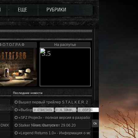
Ы
ЕЩЕ
РУБРИКИ
Ф.О.Т.О.Г.Р.А.Ф
На распутье
3.5
Последние новости
Вышел первый трейлер S.T.A.L.K.E.R. 2
«Выбор» - четвертый отчет о разработке!
«SFZ Project» - полная версия в разработке!
+DMX 1.3.5.ООП.МА.К.
Stalker News. Выпуск от 29.06.20
«Legend Returns 1.0» - Информация о моде за июнь 2020