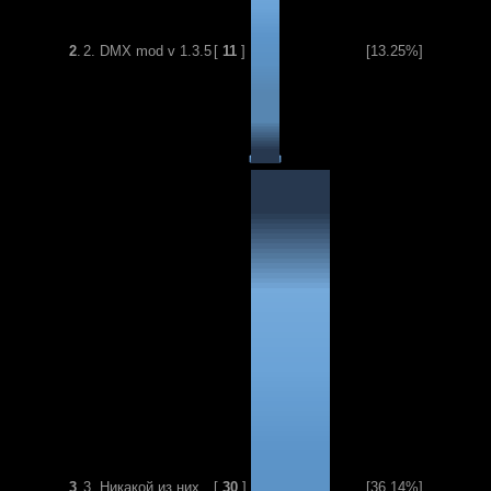
2
.
2. DMX mod v 1.3.5
[
11
]
[13.25%]
3
.
3. Никакой из них.
[
30
]
[36.14%]