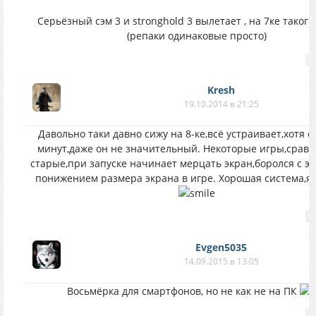
Серьёзный сэм 3 и stronghold 3 вылетает , на 7ке такого
(репаки одинаковые просто)
Kresh
19.10.2014 в 21:25
Давольно таки давно сижу на 8-ке,всё устраивает,хотя е
минут,даже он не значительный. Некоторые игры,срав
старые,при запуске начинает мерцать экран,боролся с эт
понижением размера экрана в игре. Хорошая система,я 
Evgen5035
14.09.2015 в 13:05
Восьмёрка для смартфонов, но не как не на ПК