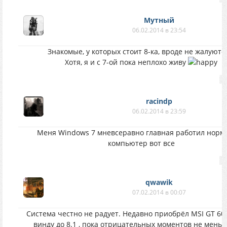
Мутный
06.02.2014 в 23:54
Знакомые, у которых стоит 8-ка, вроде не жалуются
Хотя, я и с 7-ой пока неплохо живу
racindp
06.02.2014 в 23:59
Меня Windows 7 мневсеравно главная работил норм
компьютер вот все
qwawik
07.02.2014 в 00:07
Система честно не радует. Недавно приобрёл MSI GT 60
винду до 8.1 , пока отрицательных моментов не меньш