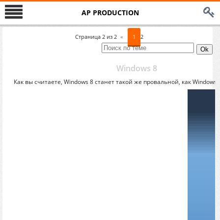
AP PRODUCTION
Страница
2
из
2
«
1
2
Windows 8
Как вы считаете, Windows 8 станет такой же провальной, как Windows V