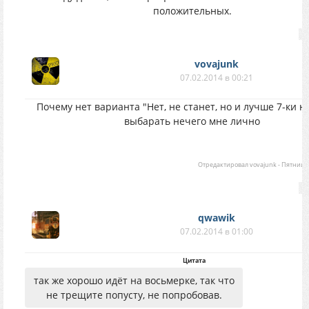
положительных.
vovajunk
07.02.2014 в 00:21
Почему нет варианта "Нет, не станет, но и лучше 7-ки не
выбарать нечего мне лично
Отредактировал
vovajunk
-
Пятница, 
qwawik
07.02.2014 в 01:00
Цитата
так же хорошо идёт на восьмерке, так что
не трещите попусту, не попробовав.