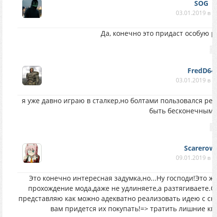
SOG
03.01.2019 в 1
Да, конечно это придаст особую р
FredD64
03.01.2019 в 1
я уже давно играю в сталкер,но болтами пользовался р
быть бесконечными
Scarerow
09.01.2019 в 2
Это конечно интересная задумка,но...Ну господи!Это ж
прохождение мода,даже не удлиняете,а разтягиваете.О
представляю как можно адекватно реализовать идею с скр
вам придется их покупать!=> тратить лишние кг 