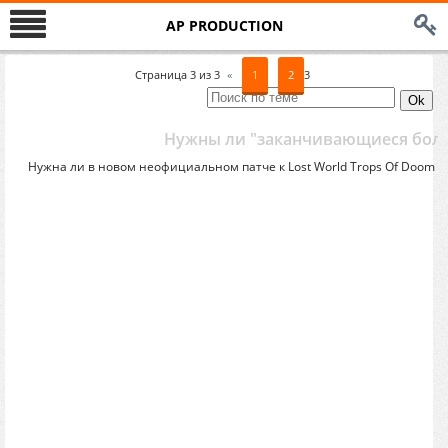
AP PRODUCTION
Страница
3
из
3
«
1
2
3
Нужны ли "заканчивающиеся болт
Нужна ли в новом неофициальном патче к Lost World Trops Of Doom т