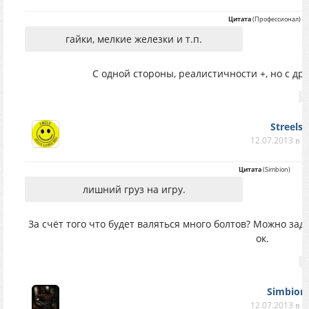
Цитата
(
Профессионал
)
гайки, мелкие железки и т.п.
С одной стороны, реалистичности +, но с дру
Streels
12.07.2013 в 1
Цитата
(
Simbion
)
лишний груз на игру.
За счёт того что будет валяться много болтов? Можно зад
ок.
Simbion
12.07.2013 в 2