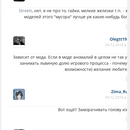
Streels
, нет, я не про то, гайки, мелкие железки т.п. - 
моделей этого "мусора" лучше уж какие-нибудь бо
Olegtt198
04.12.2018 в 0
Зависит от мода. Если в моде аномалий в целом не так уж
занимать львиную долю игрового процесса - почему 
возможности) желание любител
Zima_Rus
04.12.2018 в 0
Вот ещё!! Заморачивать голову из-