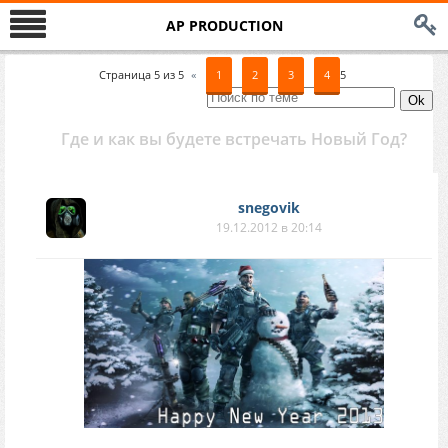
AP PRODUCTION
Страница
5
из
5
«
1
2
3
4
5
Где и как вы будете встречать Новый Год?
snegovik
19.12.2012 в 20:14