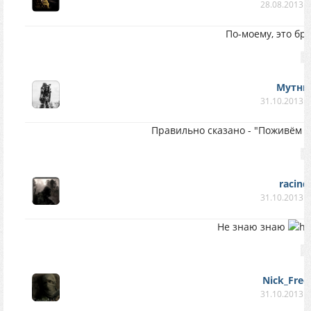
28.08.2013 в
По-моему, это бре
Мутны
31.10.2013 в
Правильно сказано - "Поживём -
racind
31.10.2013 в
Не знаю знаю
Nick_Fre
31.10.2013 в