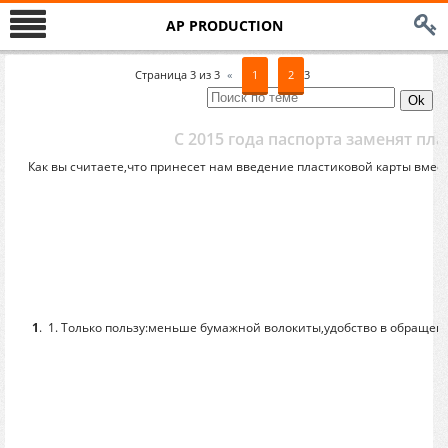
AP PRODUCTION
Страница
3
из
3
«
1
2
3
С 2015 года паспорта заменят п
Как вы считаете,что принесет нам введение пластиковой карты вмес
1
.
1. Только пользу:меньше бумажной волокиты,удобство в обращении