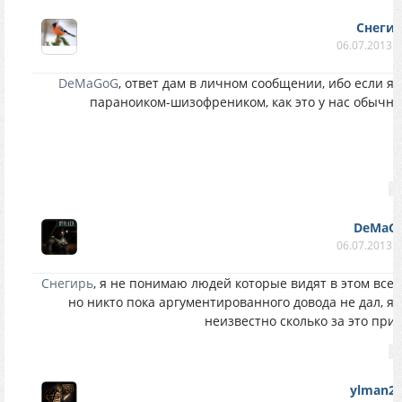
Снеги
06.07.2013 в
DeMaGoG
, ответ дам в личном сообщении, ибо если я
параноиком-шизофреником, как это у нас обычно 
DeMaG
06.07.2013 в
Снегирь
, я не понимаю людей которые видят в этом всем
но никто пока аргументированного довода не дал, я
неизвестно сколько за это прид
ylman2