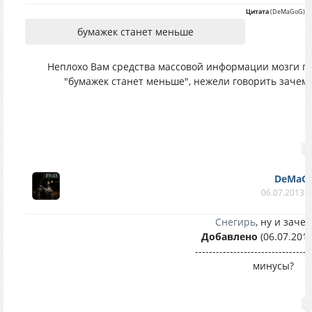
Цитата
(
DeMaGoG
)
бумажек станет меньше
Неплохо Вам средства массовой информации мозги п
"бумажек станет меньше", нежели говорить зачем 
DeMaG
06.07.2013 в
Снегирь
, ну и заче
Добавлено
(06.07.2013
---------------------------------
минусы?