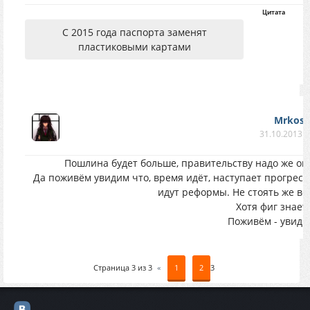
Цитата
С 2015 года паспорта заменят
пластиковыми картами
Mrkost
31.10.2013 в
Пошлина будет больше, правительству надо же ок
Да поживём увидим что, время идёт, наступает прогресс
идут реформы. Не стоять же ве
Хотя фиг знает
Поживём - увид
Страница
3
из
3
«
1
2
3