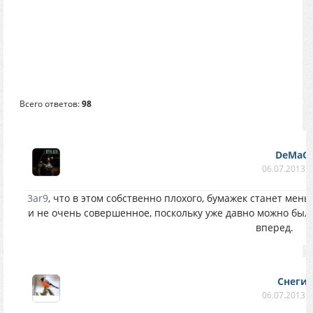
Всего ответов:
98
DeMaG
06.07.2013 в
3ar9
, что в этом собственно плохого, бумажек станет мень
и не очень совершенное, поскольку уже давно можно было
вперед.
Снеги
06.07.2013 в