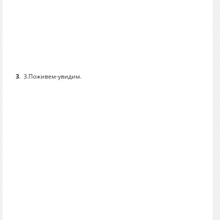
3
.
3.Поживем-увидим.