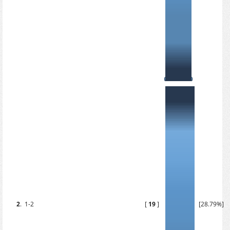
2
.
1-2
[
19
]
[28.79%]