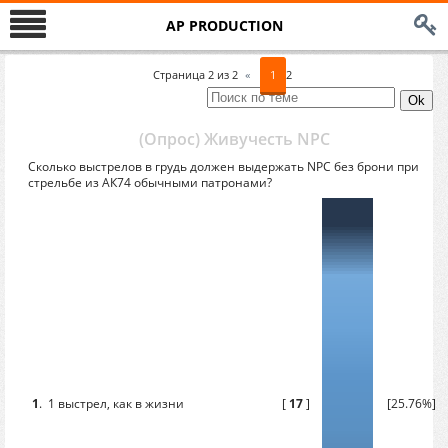
AP PRODUCTION
Страница
2
из
2
«
1
2
(Опрос) Живучесть NPC
Сколько выстрелов в грудь должен выдержать NPC без брони при
стрельбе из АК74 обычными патронами?
1
.
1 выстрел, как в жизни
[
17
]
[25.76%]