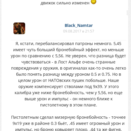
движок сильно изменен
Black_Namtar
09.08.2017 в 21:57
Я, кстати, перебалансировал патроны немного. 5,45
имеет чуть больший бронебойный эффект, но меньше
урон по сравнению с 5,56. Не уверен, что разница будет
чувствоваться - в Лост Альфе очень странные
повреждения у оружия, в оригиналах как-то очень легко
было понять разницу между уроном 0.5 и 0.75. Но в
целом урон от НАТОвских пушек побольше. Наше
оружие компенсирует стволами под 9х39. У этого
калибра уже ниже бронебойность, чем у 5,56, но еще
выше урон и импульс - он немного ближе к
пистолетному в этом плане.
Пистолетным сделал мизерную бронебойность - точнее
9х19 уже в районе 0.3 бьёт, .45 имеет огромный урон и
импульс, но броню ковыряет плохо. .44 та же фигня,