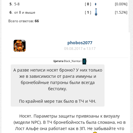
5
.
5-8
[
0
]
[0.00%]
6
.
от 8 и выше
[
1
]
[1.52%]
Всего ответов:
66
phobos2077
09.08.2017 в 13:17
Цитата
Black_Namtar
(
)
А разве неписи носят броню? У них только
же в зависимости от ранга иммуны и
бронебойные патроны были всегда
бестолку.
По крайней мере так было в ТЧ и ЧН.
Носят. Параметры защиты привязаны к визуалу
(модели NPC). В ТЧ бронебойность была сломана, но в
Лост Альфе она работает как в ЗП. Не забывайте что