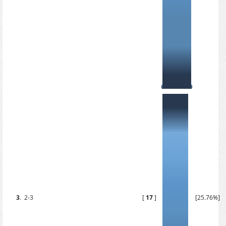
3
.
2-3
[
17
]
[25.76%]