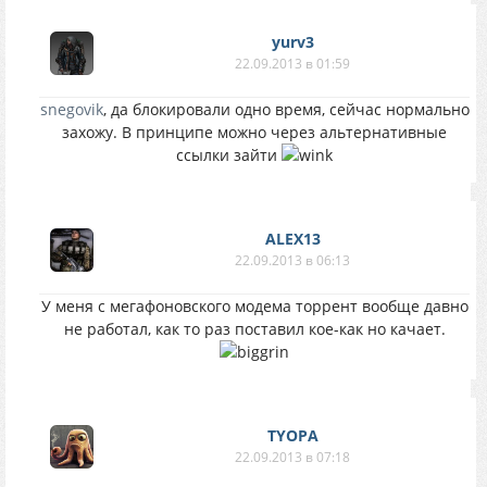
yurv3
22.09.2013 в 01:59
snegovik
, да блокировали одно время, сейчас нормально
захожу. В принципе можно через альтернативные
ссылки зайти
ALEX13
22.09.2013 в 06:13
У меня с мегафоновского модема торрент вообще давно
не работал, как то раз поставил кое-как но качает.
TYOPA
22.09.2013 в 07:18