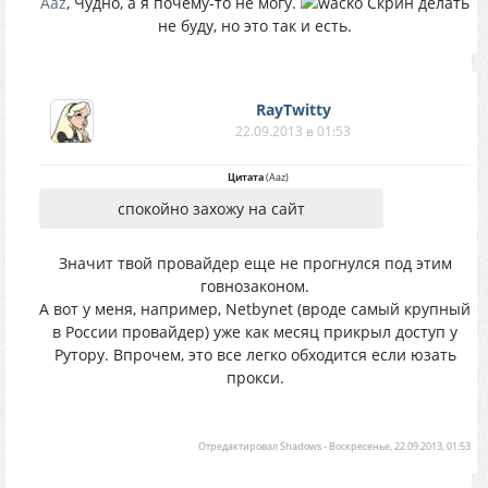
Aaz
, Чудно, а я почему-то не могу.
Скрин делать
не буду, но это так и есть.
RayTwitty
22.09.2013 в 01:53
Цитата
(
Aaz
)
спокойно захожу на сайт
Значит твой провайдер еще не прогнулся под этим
говнозаконом.
А вот у меня, например, Netbynet (вроде самый крупный
в России провайдер) уже как месяц прикрыл доступ у
Рутору. Впрочем, это все легко обходится если юзать
прокси.
Отредактировал
Shadows
-
Воскресенье, 22.09.2013, 01:53