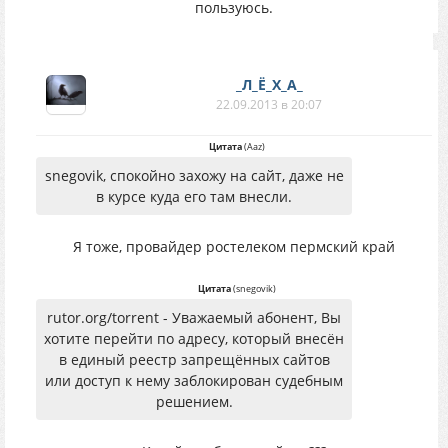
пользуюсь.
_Л_Ё_Х_А_
22.09.2013 в 20:07
Цитата
(
Aaz
)
snegovik, спокойно захожу на сайт, даже не
в курсе куда его там внесли.
Я тоже, провайдер ростелеком пермский край
Цитата
(
snegovik
)
rutor.org/torrent - Уважаемый абонент, Вы
хотите перейти по адресу, который внесён
в единый реестр запрещённых сайтов
или доступ к нему заблокирован судебным
решением.