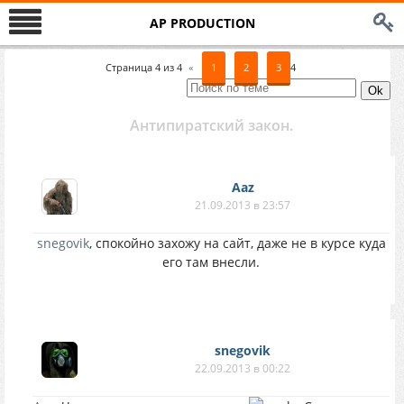
AP PRODUCTION
Страница
4
из
4
«
1
2
3
4
Антипиратский закон.
Aaz
21.09.2013 в 23:57
snegovik
, спокойно захожу на сайт, даже не в курсе куда
его там внесли.
snegovik
22.09.2013 в 00:22