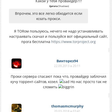
Какой у тебя провайдер???
Цитата
(
Shadows
)
Впрочем, это все легко обходится если
юзать прокси.
Я TORом пользуюсь, нечего не надо устанавливать
настраивать скачал и пользуйся вот официальный сайт,
прога бесплатна
https://www.torproject.org
Винторез94
22.09.2013 в 20:11
Проки сервера спасают пока что, провайдер заблочил
кучу торрент-сайтов, козел.
Но нас просто так не
сломить
thomasmcmurphy
20.03.2018 в 03:41