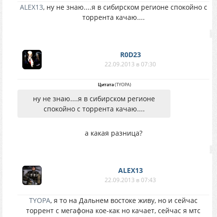
ALEX13
, ну не знаю....я в сибирском регионе спокойно с
торрента качаю....
R0D23
22.09.2013 в 07:30
Цитата
(
TYOPA
)
ну не знаю....я в сибирском регионе
спокойно с торрента качаю....
а какая разница?
ALEX13
22.09.2013 в 07:43
TYOPA
, я то на Дальнем востоке живу, но и сейчас
торрент с мегафона кое-как но качает, сейчас я мтс