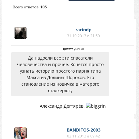
Всего ответов:
105
racindp
31.10.2013 в 21:59
Цитата
yurv3
(
)
Да надоели все эти спасатели
человечества и прочее. Хочется просто
узнать историю простого парня типа
Макса из Долины Шорохов. Его
становление из новичка в матерого
сталкерюгу
Александр Дегтярёв.
BANDITOS-2003
02.11.2013 в 09:42