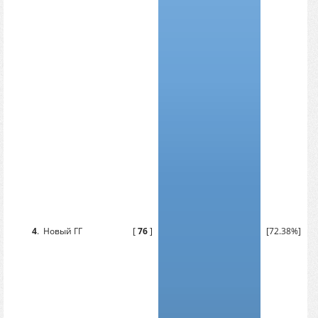
4
.
Новый ГГ
[
76
]
[72.38%]