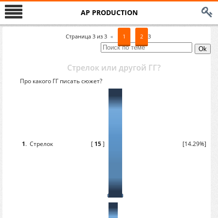
AP PRODUCTION
Страница
3
из
3
«
1
2
3
Стрелок или другой ГГ?
Про какого ГГ писать сюжет?
1
.
Стрелок
[
15
]
[14.29%]