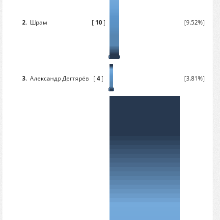
2
.
Шрам
[
10
]
[9.52%]
3
.
Александр Дегтярёв
[
4
]
[3.81%]