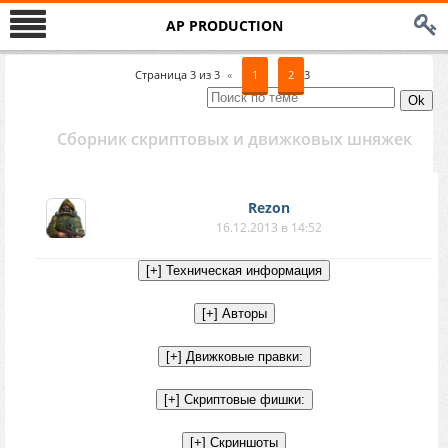
AP PRODUCTION
Страница
3
из
3
«
1
2
3
Сборник скриптовых и движковых шняжек
Rezon
16.12.2013 в 14:52