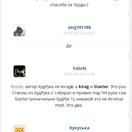
спасибо за труды:)
serg101188
09.01.2014 в 10:07
Да
YaSoN
09.01.2014 в 12:08
Rezon
, автор ХудРука не kirag
e
, а
kirag
и
Starter
. Это раз.
Стволы из ХудРука 2 собирал и правил под ЧН руки сам
Starter (изначально ХудРук 1), никакой это не Arsenal
mod. Это два.
Кукуська