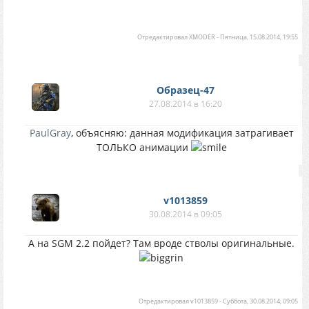
Отредактировал
XMODER
-
Пятница, 15.08.2014, 19:55
Образец-47
27.08.2014 в 16:20
PaulGray
, объясняю: данная модификация затрагивает
ТОЛЬКО анимации
v1013859
30.08.2014 в 09:05
А на SGM 2.2 пойдет? Там вроде стволы оригинальные.
Отредактировал
v1013859
-
Суббота, 30.08.2014, 09:05