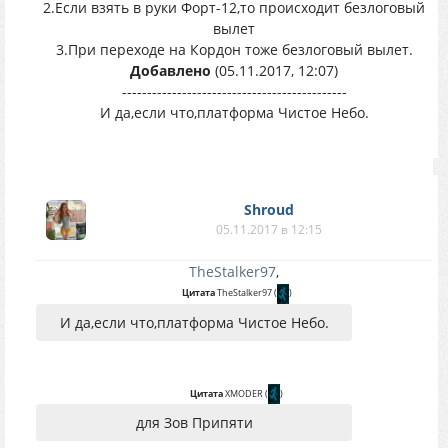
2.Если взять в руки Форт-12,то происходит безлоговый
вылет
3.При переходе на Кордон тоже безлоговый вылет.
Добавлено
(05.11.2017, 12:07)
---------------------------------------------
И да,если что,платформа Чистое Небо.
Shroud
05.11.2017 в 12:15
TheStalker97
,
Цитата
TheStalker97
(
)
И да,если что,платформа Чистое Небо.
Цитата
XMODER
(
)
для Зов Припяти