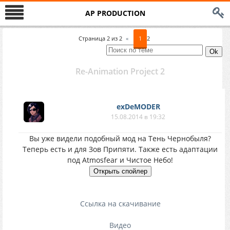
AP PRODUCTION
Страница
2
из
2
«
1
2
Re-Animation Project 2
exDeMODER
15.08.2014 в 19:32
Вы уже видели подобный мод на Тень Чернобыля?
Теперь есть и для Зов Припяти. Также есть адаптации
под Atmosfear и Чистое Небо!
Ссылка на скачивание
Видео