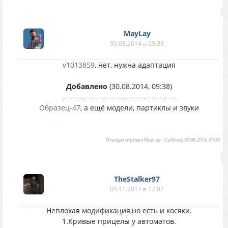
MayLay
30.08.2014 в 09:38
v1013859
, нет, нужна адаптация
Добавлено
(30.08.2014, 09:38)
---------------------------------------------
Образец-47
, а ещё модели, партиклы и звуки
Отредактировал
MayLay
-
Суббота, 30.08.2014, 09:38
TheStalker97
05.11.2017 в 12:07
Неплохая модификация,но есть и косяки.
1.Кривые прицелы у автоматов.