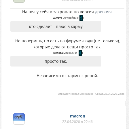
Нашел у себя в закромах, но версия
древняя
.
Цитата
Оружейник
(
)
кто сделает - плюс в карму
Не поверишь, но есть на форуме люди (не только я),
которые делают вещи просто так.
Цитата
Maximouse
(
)
просто так.
Независимо от кармы с репой.
Отредактировал
Maximouse
-
Среда, 22.04.2020, 22:38
macron
22.04.2020 в 22:46