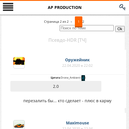
AP PRODUCTION
Страница
2
из
2
«
1
2
Псевдо-HDR [ТЧ]
Оружейник
22.04.2020 в 22:02
Цитата
Drone_Ambient
(
)
2.0
перезалить бы... кто сделает - плюс в карму
Maximouse
22.04.2020 в 22:34