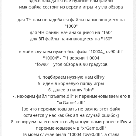
здесь находятся все нужные нам файлы
имя файла состоит из версии игры и угла обзора
для ТЧ нам понадобятся файлы начинающиеся на
"1000"
для ЧН файлы начинающиеся на "150"
для ЗП файлы начинающиеся на "160"
в моём случаем нужен был файл "10004_fov90.dll"
"10004" - ТЧ версии 1.0004
"fov90" - угол обзора в 90 градусов
4. подбираем нужную нам dll'ку
5. идём в корневую папку игры
6. далее в папку "bin"
7. находим файл "xrGame.dll" и переименовываем его в
"xrGame1.dll"
[во что переименовывать не важно, этот файл
останется у нас как бэк ап на случай ошибок]
8. копируем на его место выбранную нами ранее dll'ку и
переименовываем в "xrGame.dll"
[в моём случае была "10004_fov90.dll", а стала