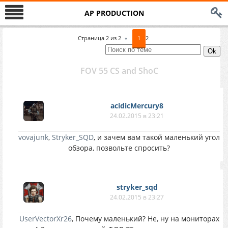
AP PRODUCTION
Страница
2
из
2
«
1
2
FOV 55 CS and ShoC
acidicMercury8
24.02.2015 в 23:21
vovajunk
,
Stryker_SQD
, и зачем вам такой маленький угол
обзора, позвольте спросить?
stryker_sqd
24.02.2015 в 23:27
UserVectorXr26
, Почему маленький? Не, ну на мониторах