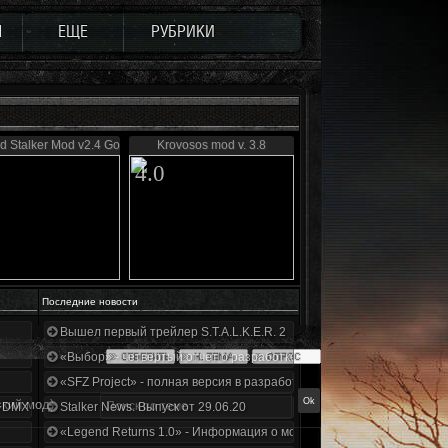
Ы
ЕЩЕ
РУБРИКИ
d Stalker Mod v2.4 Gold
Krovosos mod v. 3.8
4.0
Последние новости
Вышел первый трейлер S.T.A.L.K.E.R. 2
«Выбор» - четвертый отчет о разработке!
«SFZ Project» - полная версия в разработке!
кий мод)
+DMX 1.3.5.ООП.МА.К.
Stalker News. Выпуск от 29.06.20
«Legend Returns 1.0» - Информация о моде за июнь 2020