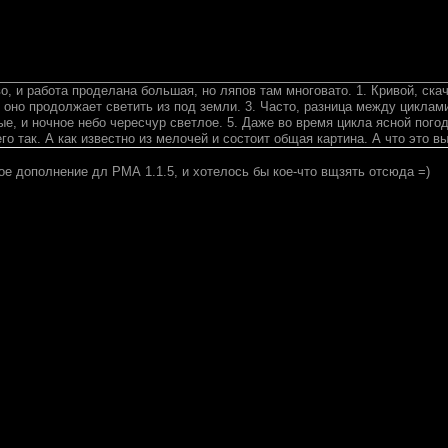
о, и работа проделана большая, но ляпов там многовато. 1. Кривой, ск
о оно продолжает светить из под земли. 3. Часто, разница между циклами 
ые, и ночное небо чересчур светлое. 5. Даже во время цикла ясной пого
го так. А как известно из мелочей и состоит общая картина. А что это 
е дополнение дл РМА 1.1.5, и хотелось бы кое-что вщзять отсюда =)