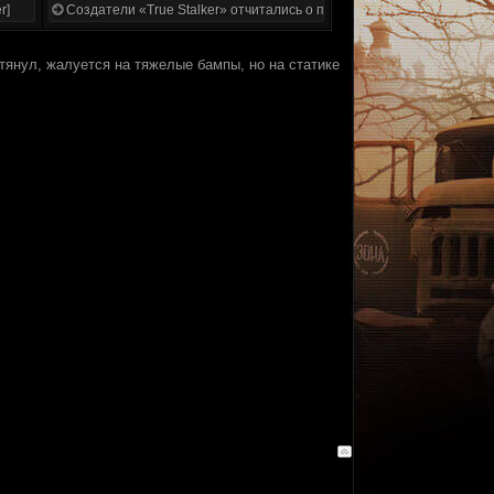
r]
Создатели «True Stalker» отчитались о проделанной работе
отянул, жалуется на тяжелые бампы, но на статике