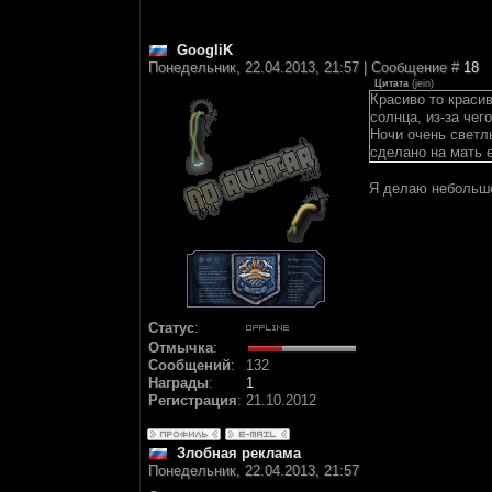
GoogliK
Понедельник, 22.04.2013, 21:57 | Сообщение #
18
Цитата
(
jein
)
Красиво то красив
солнца, из-за чег
Ночи очень светл
сделано на мать е
Я делаю небольшо
Статус
:
Отмычка
:
Сообщений
:
132
Награды
:
1
Регистрация
:
21.10.2012
Злобная реклама
Понедельник, 22.04.2013, 21:57