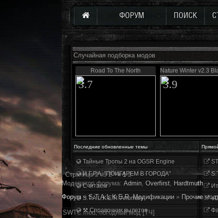
ФОРУМ
ПОИСК
С
Случайная подборка модов
Road To The North
Nature Winter v2.3 Bl
3.7
3.9
Последние обновленные темы
Прямо
Тайные Тропы 2 на OGSR Engine
ST
И.Г.Р.А. "ПОИГАРЕМ В ГОРОДА"
S.
Страница
2
из
2
«
1
2
Модератор форума:
Аdmin
,
Overfirst
,
Hardtmuth
Считаем
Ит
Форум
»
S.T.A.L.K.E.R. Модификации
»
Прочие мод
S.T.A.L.K.E.R. Anomaly
«О
⚒ Справочник вылетов
Фа
SWTC mod, погодный мод [ТЧ]