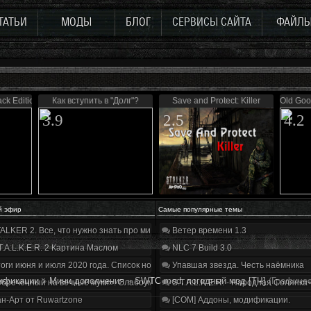
ТАТЬИ
МОДЫ
БЛОГ
СЕРВИСЫ САЙТА
ФАЙЛ
ack Edition
Как вступить в "Долг"?
Save and Protect: Killer
Old Goo
3.9
2.5
4.2
й эфир
Самые популярные темы
ALKER 2. Все, что нужно знать про мир, геймплей и сюжет | Разбор трейлера
Ветер времени 1.3
T.A.L.K.E.R. 2 Картина Маслом
NLC 7 Build 3.0
оги июня и июля 2020 года. Список нововведений
Упавшая звезда. Честь наёмника
ификации
»
Мини дополнения
»
SWTC mod, погодный мод [ТЧ]
(Графичес
бречённый на вечные муки». Слабоумие и отвага
S.T.A.L.K.E.R. - Народная Солянка
н-Арт от Ruwartzone
[COM] Аддоны, модификации.