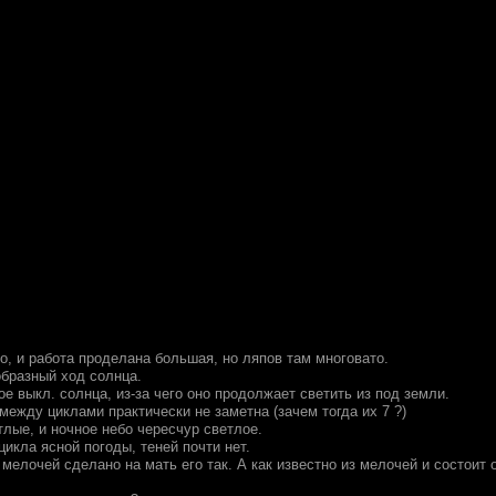
о, и работа проделана большая, но ляпов там многовато.
образный ход солнца.
е выкл. солнца, из-за чего оно продолжает светить из под земли.
 между циклами практически не заметна (зачем тогда их 7 ?)
тлые, и ночное небо чересчур светлое.
цикла ясной погоды, теней почти нет.
елочей сделано на мать его так. А как известно из мелочей и состоит 