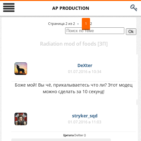
AP PRODUCTION
Страница
2
из
2
«
1
2
Radiation mod of foods [ЗП]
DеXter
01.07.2016 в 10:34
Боже мой! Вы чё, прикалываетесь что ли? Этот модец
можно сделать за 10 секунд!
stryker_sqd
01.07.2016 в 11:03
Цитата
DеXter
(
)