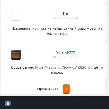
Tris
05.09.2016 в 22:41
Извиняюсь, но я уже не найду данный файл у себя на
компьютере
Voland-777
18.02.2017 в 23:58
Вроде бы оно
https://yadi.sk/d/GObwyzYi3EF6nt
, где-то
нашел.
Страница
2
из
2
«
1
2