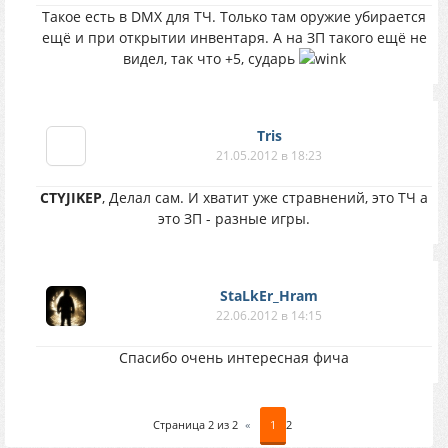
Такое есть в DMX для ТЧ. Только там оружие убирается
ещё и при открытии инвентаря. А на ЗП такого ещё не
видел, так что +5, сударь
Tris
21.05.2012 в 18:23
CTYJIKEP
, Делал сам. И хватит уже стравнений, это ТЧ а
это ЗП - разные игры.
StaLkEr_Hram
22.06.2012 в 14:15
Спасибо очень интересная фича
Страница
2
из
2
«
1
2