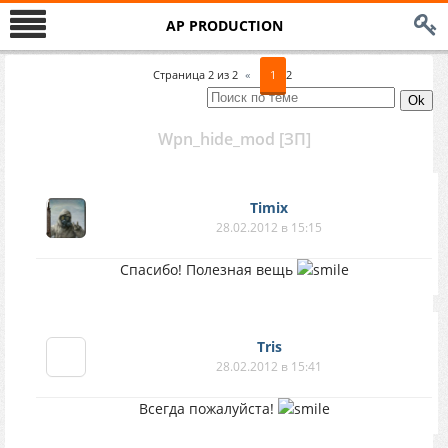
AP PRODUCTION
Страница
2
из
2
«
1
2
Wpn_hide_mod [ЗП]
Timix
28.02.2012 в 15:15
Спасибо! Полезная вещь
Tris
28.02.2012 в 15:41
Всегда пожалуйста!