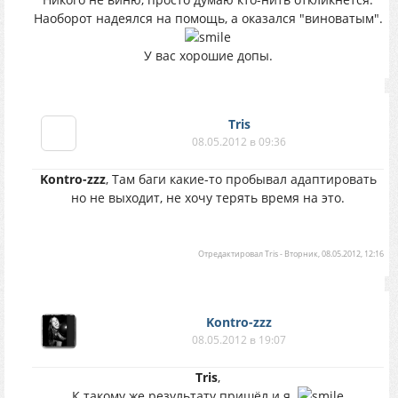
Наоборот надеялся на помощь, а оказался "виноватым".
У вас хорошие допы.
Tris
08.05.2012 в 09:36
Kontro-zzz
, Там баги какие-то пробывал адаптировать
но не выходит, не хочу терять время на это.
Отредактировал
Tris
-
Вторник, 08.05.2012, 12:16
Kontro-zzz
08.05.2012 в 19:07
Tris
,
К такому же результату пришёл и я.