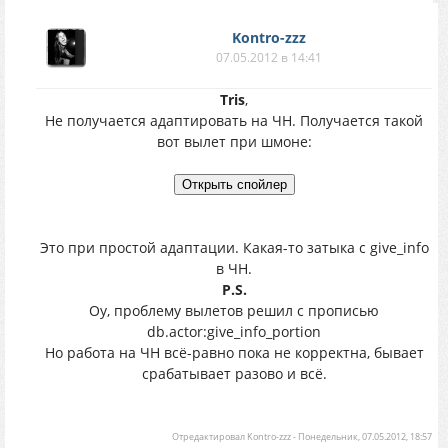
Kontro-zzz
07.05.2012 в 14:41
Tris
,
Не получается адаптировать на ЧН. Получается такой
вот вылет при шмоне:
Это при простой адаптации. Какая-то затыка с give_info
в ЧН.
P.S.
Оу, проблему вылетов решил с прописью
db.actor:give_info_portion
Но работа на ЧН всё-равно пока не корректна, бывает
срабатывает разово и всё.
Отредактировал
Kontro-zzz
-
Понедельник, 07.05.2012, 18:57