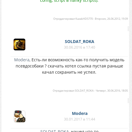
config, script в папку scripts).
Отредактировал
KazakHD5770
-
Вторник, 26.06.2012, 19:39
SOLDAT_ROKA
30.06.2016 в 17:40
Modera
, Есть-ли возможность как-то получить модель
псевдособаки ? скачать хотел ссылка пустая раньше
качал сохранить не успел.
Отредактировал
SOLDAT_ROKA
-
Четверг, 30.06.2016, 18:05
Modera
30.01.2017 в 11:44
SOLDAT_ROKA
, нашел что-то