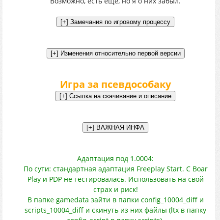
Возможно, есть ещё, но я о них забыл.
Игра за псевдособаку
Адаптация под 1.0004:
По сути: стандартная адаптация Freeplay Start. С Boar
Play и PDP не тестировалась. Использовать на свой
страх и риск!
В папке gamedata зайти в папки config_10004_diff и
scripts_10004_diff и скинуть из них файлы (ltx в папку