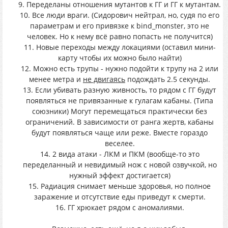
9. Переделаны отношения мутантов к ГГ и ГГ к мутантам.
10. Все люди враги. (Сидорович нейтрал, но, судя по его
параметрам и его привязке к bind_monster, это не
человек. Но к нему всё равно попасть не получится)
11. Новые переходы между локациями (оставил мини-
карту чтобы их можно было найти)
12. Можно есть трупы - нужно подойти к трупу на 2 или
менее метра и
не двигаясь
подождать 2.5 секунды.
13. Если убивать разную живность, то рядом с ГГ будут
появляться не привязанные к гулагам кабаны. (Типа
союзники) Могут перемещаться практически без
ограничений. В зависимости от ранга жертв, кабаны
будут появляться чаще или реже. Вместе гораздо
веселее.
14. 2 вида атаки - ЛКМ и ПКМ (вообще-то это
переделанный и невидимый нож с новой озвучкой, но
нужный эффект достигается)
15. Радиация снимает меньше здоровья, но полное
заражение и отсутствие еды приведут к смерти.
16. ГГ хрюкает рядом с аномалиями.