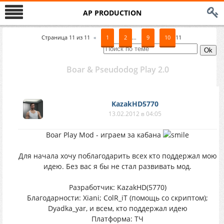
AP PRODUCTION
Страница
11
из
11
«
1
2
…
9
10
11
Boar & Pseudodog Play 2.0
KazakHD5770
13.02.2012 в 04:05
Boar Play Mod - играем за кабана
Для начала хочу поблагодарить всех кто поддержал мою
идею. Без вас я бы не стал развивать мод.
Разработчик: KazakHD(5770)
Благодарности: Xiani; ColR_iT (помощь со скриптом);
Dyadka_yar, и всем, кто поддержал идею
Платформа: ТЧ