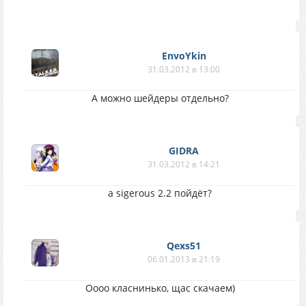
EnvoYkin
31.03.2012 в 13:00
А можно шейдеры отдельно?
GIDRA
31.03.2012 в 14:21
а sigerous 2.2 пойдёт?
Qexs51
06.01.2013 в 21:19
Оооо класнинько, щас скачаем)