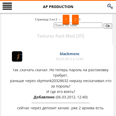
AP PRODUCTION
Страница
3
из
3
«
1
2
3
Textures Pack Mod [ЗП]
blackmonc
06.03.2012 в 12:40
так ,скачать скачал .Но теперь пароль на распаковку
требует.
раньше через skymonk20328632 ниразу нескачивал.что
за пороль?
И где его взять?
Добавлено
(06.03.2012, 12:40)
---------------------------------------------
сейчас через депозит качаю .уже 2 архива есть.