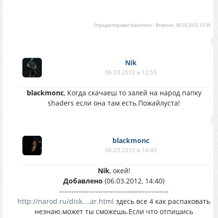
Отредактировал
blackmonc
-
Вторник, 06.03.2012, 12:39
Nik
06.03.2012 в 12:59
blackmonc
, Когда скачаеш то залей на народ папку
shaders если она там есть.Пожайлуста!
blackmonc
06.03.2012 в 14:40
Nik
, окей!
Добавлено
(06.03.2012, 14:40)
---------------------------------------------
http://narod.ru/disk....ar.html
здесь все 4 как распаковать
незнаю.может ты сможешь.Если что отпишись