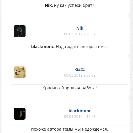
Nik
, ну как успехи брат?
Nik
08.03.2012 в 20:37
blackmonc
, Надо ждать автора темы.
Ga2z
09.03.2012 в 00:09
Красиво. Хорошая работа!
blackmonc
09.03.2012 в 10:23
похоже автора темы мы недождемся.