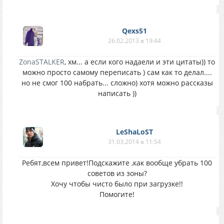
Qexs51
26.02.2013 в 19:44
ZonaSTALKER
, хм... а если кого надаели и эти цитаты)) то
можно просто самому переписать ) сам как то делал....
но не смог 100 набрать... сложно) хотя можно рассказы
написать ))
LeShaLoST
31.03.2014 в 11:54
Ребят,всем привет!Подскажите ,как вообще убрать 100
советов из зоны?
Хочу чтобы чисто было при загрузке!!
Помогите!