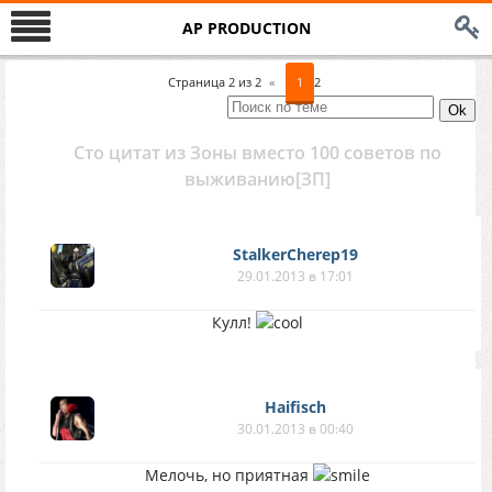
AP PRODUCTION
Страница
2
из
2
«
1
2
Сто цитат из Зоны вместо 100 советов по
выживанию[ЗП]
StalkerCherep19
29.01.2013 в 17:01
Кулл!
Haifisch
30.01.2013 в 00:40
Мелочь, но приятная