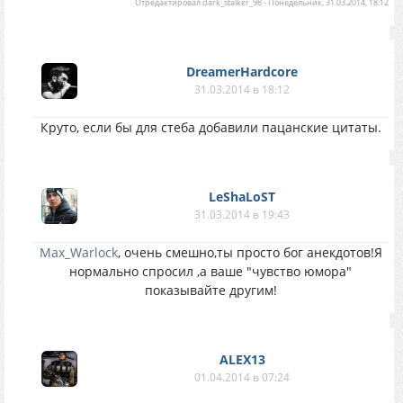
Отредактировал
dark_stalker_98
-
Понедельник, 31.03.2014, 18:12
DreamerHardcore
31.03.2014 в 18:12
Круто, если бы для стеба добавили пацанские цитаты.
LeShaLoST
31.03.2014 в 19:43
Max_Warlock
, очень смешно,ты просто бог анекдотов!Я
нормально спросил ,а ваше "чувство юмора"
показывайте другим!
ALEX13
01.04.2014 в 07:24