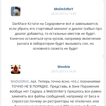
MoDoStRoY
28.03.2013 в 14:09
DarkFace Кстати на Сидоровиче всё и завязывается,
если убрать его стартовый монолог и диалог (забыл про
диалог добавить), то остальных квестов не будет.
Конечно останеться куча кусков, например включение
рычага в лаборатории будет вызывать сон, но
основного сюжета не будет
Wookie
28.03.2013 в 14:36
MoDoStRoY
, лал. Теперь точно ясно, что с познаниями
ТОЧНО НЕ В ПОРЯДКЕ. Представь, в Зоне Поражения
вообще нет Сидора, а WebStriker'у пришлось все-равно
заменять все файлы сообщений, например от Беса и
Серого (хз почему он рестрикторы не отключил, или