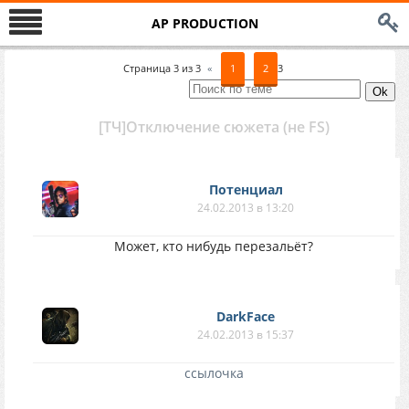
AP PRODUCTION
Страница
3
из
3
«
1
2
3
[ТЧ]Отключение сюжета (не FS)
Потенциал
24.02.2013 в 13:20
Может, кто нибудь перезальёт?
DarkFace
24.02.2013 в 15:37
ссылочка