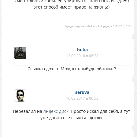
смертельные зоны. Регулировать спавн нпс, и т.д. Но
этот способ имеет право на жизнь:)
Отредактировал
Stalkersof
-
Среда, 27.11.2013, 23:18
buka
12.09.2016 в 08:28
Ссылка сдохла. Мож, кто-нибудь обновит?
seruva
16.03.2017 в 06:53
Перезалил на
яндекс диск
, Просто искал для себя, а тут
уже давно все ссылки сдохли.