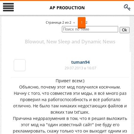
AP PRODUCTION
Страница
2
из
2
«
1
2
Blowout, New Sleep and Dynamic News
tuman94
29.07.2013 в 16:07
Привет всем:)
Объясню, почему этот мод получился косячным.
Начну с того, что совместив эти моды, я всё много раз
проверил на работоспособность и всё работало
отлично. Не было там никаких недостающих файлов и
всяких там txt'шек.
Причина недоразумения в том, что я решил выложить
этот мод на "один известный сайт" (не буду его
рекламировать, скажу только что он выходит одним из