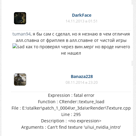
DarkFace
14.11.2013 в 01:51
tuman94
, я бы сам с сделал, но я незнаю в чем отличия
алл.спавна от фриплея в алл.спавне от чистой игры
как то проверял через вин.мерг но вроде ничего
не нашел
Banaza228
08.11.2014 в 23:20
Expression : fatal error
Function : CRender::texture_load
File : E:\stalker\patch_1_0004\xr_3da\xrRender\Texture.cpp
Line : 295
Description : <no expression>
Arguments : Can't find texture 'ui\ui_nvidia_intro'