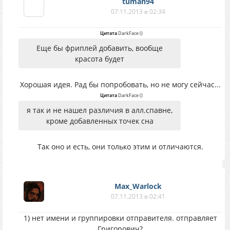
tuman94
07.11.2013 в 02:34
Цитата
DarkFace
(
)
Еще бы фриплей добавить, вообще
красота будет
Хорошая идея. Рад бы попробовать, но не могу сейчас...
Цитата
DarkFace
(
)
я так и не нашел различия в алл.спавне,
кроме добавленных точек сна
Так оно и есть, они только этим и отличаются.
Max_Warlock
07.11.2013 в 02:41
1) нет имени и группировки отправителя. отправляет
Григорович?