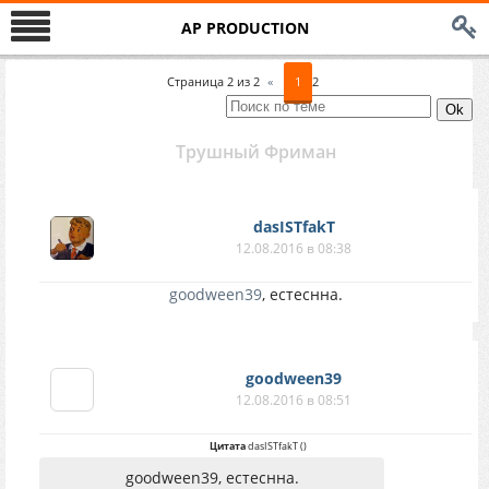
AP PRODUCTION
Страница
2
из
2
«
1
2
Трушный Фриман
dasISTfakT
12.08.2016 в 08:38
goodween39
, естеснна.
goodween39
12.08.2016 в 08:51
Цитата
dasISTfakT
(
)
goodween39, естеснна.