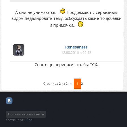
А они не унимаются...
Продолжают с серьёзным
видом педалировать тему, осбсуждать какие-то добавки
и примочки...
Renesansss
12.08.2016 в 09:42
Спас еще переноси, что бы ТСХ.
Страница
2
из
2
«
1
2
Полная версия сайта
Хостинг от
uCoz