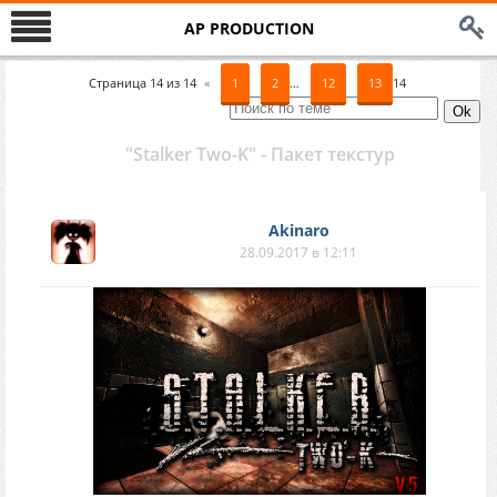
AP PRODUCTION
Страница
14
из
14
«
1
2
…
12
13
14
"Stalker Two-K" - Пакет текстур
Akinaro
28.09.2017 в 12:11