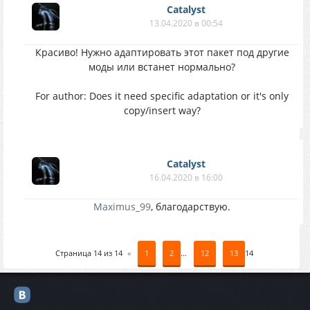
Catalyst
13.04.2020 в 00:54
Красиво! Нужно адаптировать этот пакет под другие
моды или встанет нормально?
For author: Does it need specific adaptation or it's only
copy/insert way?
Catalyst
16.04.2020 в 16:00
Maximus_99
, благодарствую.
Страница
14
из
14
«
1
2
…
12
13
14