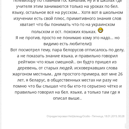
телевизору по главным гос каналам, ну и в школах где
учителя этим занимаются только на уроках по бел.
языку, остальное всё на русском... Хотя вот в школьном
изучении есть свой плюс, примитивного знания слов
хватает что бы понимать что-то на украинском
польском и ост. похожих языках.
Я не против, просто не понимаю кому это надо... но
видимо есть любители))
Вот посмотрел тему, пара белорусов отписалось по делу,
а не показать знание языка, и правильно говорил
рейтмон что язык смешной.. он будто пришел из
деревень, от старых людей, исковеркавших слова
жаргоном местным.. для простого примера, вот мне 26
лет, я беларус, в общественных местах ни разу не
помню что бы слышал что бы кто-то серьезно чётко и
правильно говорил на бел. языке, а только там где я
описал выше..
Отредактировал
НеШелещуОсобо
-
Пятница, 18.01.2019, 00:28