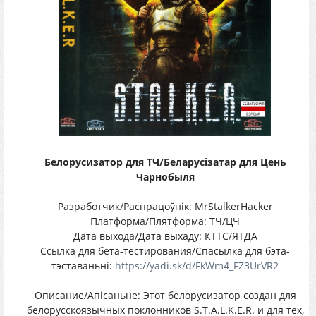
Белорусизатор для ТЧ/Беларусізатар для Цень
Чарнобыля
Разработчик/Распрацоўнік: MrStalkerHacker
Платформа/Плятформа: ТЧ/ЦЧ
Дата выхода/Дата выхаду: КТТС/ЯТДА
Ссылка для бета-тестирования/Спасылка для бэта-
тэставаньні:
https://yadi.sk/d/FkWm4_FZ3UrVR2
Описание/Апісаньне: Этот белорусизатор создан для
белорусскоязычных поклонников S.T.A.L.K.E.R. и для тех,