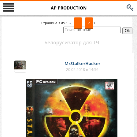
AP PRODUCTION
Страница
3
из
3
«
1
2
3
Белорусизатор для ТЧ
MrStalkerHacker
20.02.2018 в 14:56