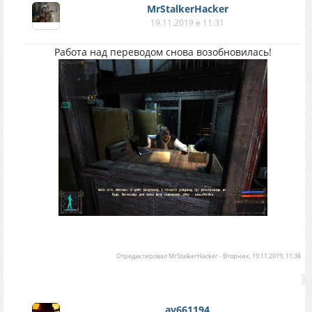
MrStalkerHacker
19.11.2019 в 11:31
Работа над переводом снова возобновилась!
Отредактировал
MrStalkerHacker
-
Вторник, 19.11.2019, 11:38
av661194