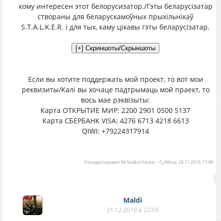
кому интересен этот белорусизатор./Гэты беларусізатар
створаны для беларускамоўных прыхільнікаў
S.T.A.L.K.E.R. і для тых, каму цікавы гэты беларусізатар.
Если вы хотите поддержать мой проект, то вот мои
реквизиты/Калі вы хочаце падтрымаць мой праект, то
вось мае рэквізыты:
Карта ОТКРЫТИЕ МИР: 2200 2901 0500 5137
Карта СБЕРБАНК VISA: 4276 6713 4218 6613
QIWI: +79224317914
Отредактировал
MrStalkerHacker
-
Суббота, 24.11.2018, 17:48
Maldi
31.12.2018 в 22:09