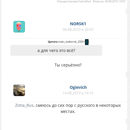
Отредактировал
SashaRed
-
Вторник, 06.08.2019, 10:57
NORSK1
06.08.2019 в 20:55
Цитата
maks_stalkerok_2000
(
)
а для чего это всё?
Ты серьёзно?
Ogievich
14.08.2019 в 19:15
Zima_Rus
, смеюсь до сих пор с русского в некоторых
местах.