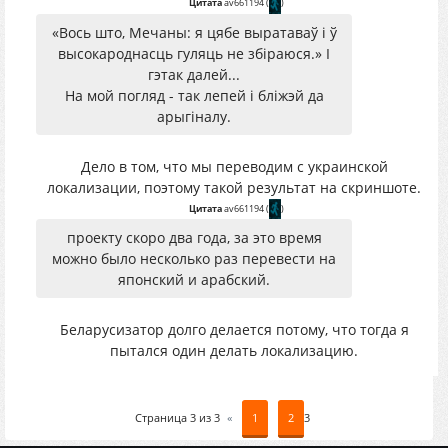
Цитата
av661194
(
)
«Вось што, Мечаны: я цябе выратаваў і ў
высокароднасць гуляць не збіраюся.» І
гэтак далей...
На мой погляд - так лепей і бліжэй да
арыгіналу.
Дело в том, что мы переводим с украинской
локализации, поэтому такой результат на скриншоте.
Цитата
av661194
(
)
проекту скоро два года, за это время
можно было несколько раз перевести на
японский и арабский.
Беларусизатор долго делается потому, что тогда я
пытался один делать локализацию.
Страница
3
из
3
«
1
2
3