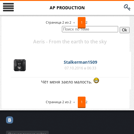
AP PRODUCTION
Страница
2
из
2
«
1
2
Aeris - From the earth to the sky
Stalkerman1509
07.10.2016 в 06:33
Чёт меня заело малость.
Страница
2
из
2
«
1
2