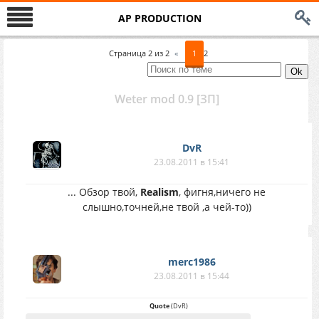
AP PRODUCTION
Страница
2
из
2
«
1
2
Weter mod 0.9 [ЗП]
DvR
23.08.2011 в 15:41
... Обзор твой,
Realism
, фигня,ничего не
слышно,точней,не твой ,а чей-то))
merc1986
23.08.2011 в 15:44
Quote
(
DvR
)