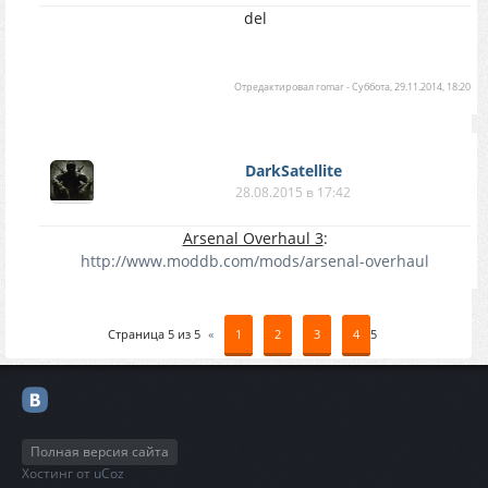
del
Отредактировал
romar
-
Суббота, 29.11.2014, 18:20
DarkSatellite
28.08.2015 в 17:42
Arsenal Overhaul 3
:
http://www.moddb.com/mods/arsenal-overhaul
Страница
5
из
5
«
1
2
3
4
5
Полная версия сайта
Хостинг от
uCoz