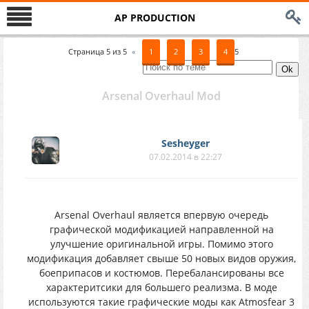
AP PRODUCTION
Страница
5
из
5
«
1
2
3
4
5
Arsenal Overhaul Mod
Sesheyger
07.02.2014 в 22:27
Arsenal Overhaul является впервую очередь
графической модификацией направленной на
улучшение оригинальной игры. Помимо этого
модификация добавляет свыше 50 новых видов оружия,
боеприпасов и костюмов. Перебалансированы все
характеритсики для большего реализма. В моде
используются такие графические моды как Atmosfear 3