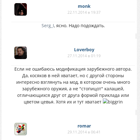
monk
22.11.2014 в 19:37
Serg_I
, ясно. Надо подождать.
Loverboy
27.11.2014 в 01:19
Если не ошибаюсь модификация зарубежного автора.
Да, косяков в ней хватает, но с другой стороны
интересно взглянуть на мод, в котором очень много
зарубежного оружия, а не "стопицот" калашей,
отличающихся друг от друга формой приклада или
цветом цевья. Хотя их и тут хватает
romar
29.11.2014 в 06:41