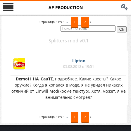
AP PRODUCTION
Страница
3
из
3
«
1
2
3
Splitters mod v0.1
Lipton
05.08.2012 в 19:51
DemoH_HA_CauTE
, подробнее. Какие квесты? Какое
оружие? Когда я копался в моде, я не увидел никаких
отличий от Einwill Mod(кроме текстур). Хотя, может, я не
внимательно смотрел?
Страница
3
из
3
«
1
2
3