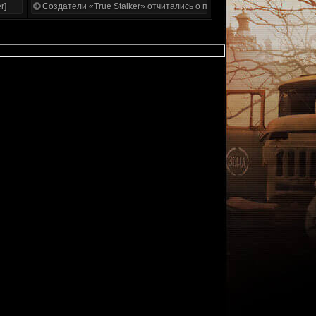
r]
Создатели «True Stalker» отчитались о проделанной работе