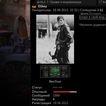
NLC 7. Правки и модификации
Фа
D1key
Понедельник, 19.08.2013, 22:33 | Сообщение #
61
Цитата
(
Потенциал
)
скоро я свой мод 
Неужели доделал
NesTrue
Статус
:
Опытный
:
Сообщений
:
1889
Награды
:
6
Регистрация
:
19.04.2012