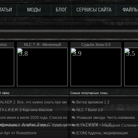
ТАТЬИ
МОДЫ
БЛОГ
СЕРВИСЫ САЙТА
ФАЙЛ
iros
NLC 7: Я - Меченный
Судьба Зоны 0.5
3.8
3.9
3.5
й эфир
Самые популярные темы
ALKER 2. Все, что нужно знать про мир, геймплей и сюжет | Разбор трейлера
Ветер времени 1.3
T.A.L.K.E.R. 2 Картина Маслом
NLC 7 Build 3.0
оги июня и июля 2020 года. Список нововведений
Упавшая звезда. Честь наёмника
ификации
»
Another Zone
(Старое название ArZMWM v1.5.3)
бречённый на вечные муки». Слабоумие и отвага
S.T.A.L.K.E.R. - Народная Солянка
н-Арт от Ruwartzone
[COM] Аддоны, модификации.