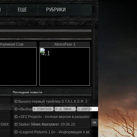
Ы
ЕЩЕ
РУБРИКИ
Наёмник Сом
AtmosFear 3
4.1
Последние новости
Вышел первый трейлер S.T.A.L.K.E.R. 2
«Выбор» - четвертый отчет о разработке!
«SFZ Project» - полная версия в разработке!
+DMX 1.3.5.ООП.МА.К.
Stalker News. Выпуск от 29.06.20
«Legend Returns 1.0» - Информация о моде за июнь 2020