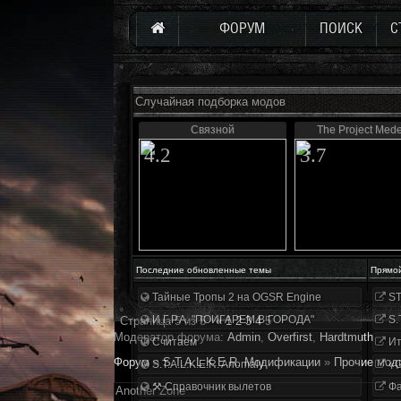
ФОРУМ
ПОИСК
С
Случайная подборка модов
Связной
The Project Mede
4.2
3.7
Последние обновленные темы
Прямо
Тайные Тропы 2 на OGSR Engine
ST
И.Г.Р.А. "ПОИГАРЕМ В ГОРОДА"
S.
Страница
5
из
5
«
1
2
3
4
5
Модератор форума:
Аdmin
,
Overfirst
,
Hardtmuth
Считаем
Ит
Форум
»
S.T.A.L.K.E.R. Модификации
»
Прочие мод
S.T.A.L.K.E.R. Anomaly
«О
⚒ Справочник вылетов
Фа
Another Zone