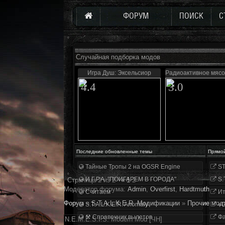
ФОРУМ
ПОИСК
С
Случайная подборка модов
Игра Душ: Эксельсиор
Радиоактивное мясо
4.4
3.0
Последние обновленные темы
Прямо
Тайные Тропы 2 на OGSR Engine
ST
И.Г.Р.А. "ПОИГАРЕМ В ГОРОДА"
S.
Страница
2
из
2
«
1
2
Модератор форума:
Аdmin
,
Overfirst
,
Hardtmuth
Считаем
Ит
Форум
»
S.T.A.L.K.E.R. Модификации
»
Прочие мод
S.T.A.L.K.E.R. Anomaly
«О
⚒ Справочник вылетов
Фа
N.E.M.E.S.I.S. Modern Mod [ЧН]