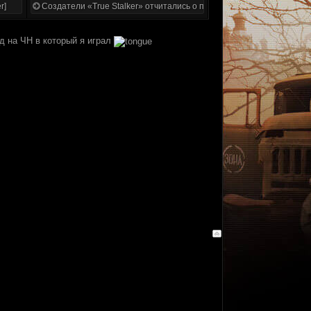
r]
Создатели «True Stalker» отчитались о проделанной работе
од на ЧН в который я играл