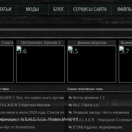
ТАТЬИ
МОДЫ
БЛОГ
СЕРВИСЫ САЙТА
ФАЙЛ
. Схватка
Old Episodes. Episode 3
Долина Шорохов
Выжив
3.6
4.5
3.7
й эфир
Самые популярные темы
ALKER 2. Все, что нужно знать про мир, геймплей и сюжет | Разбор трейлера
Ветер времени 1.3
T.A.L.K.E.R. 2 Картина Маслом
NLC 7 Build 3.0
оги июня и июля 2020 года. Список нововведений
Упавшая звезда. Честь наёмника
ификации
»
N.E.M.E.S.I.S. Modern Mod [ЧН]
бречённый на вечные муки». Слабоумие и отвага
S.T.A.L.K.E.R. - Народная Солянка
н-Арт от Ruwartzone
[COM] Аддоны, модификации.