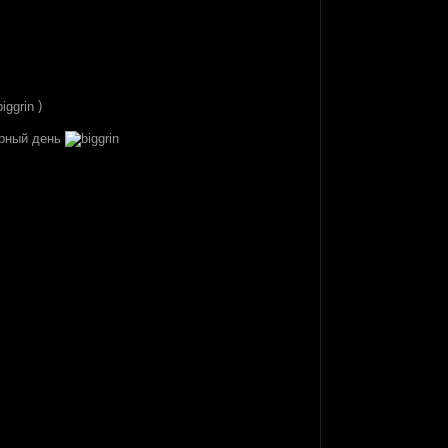
)
ерный день