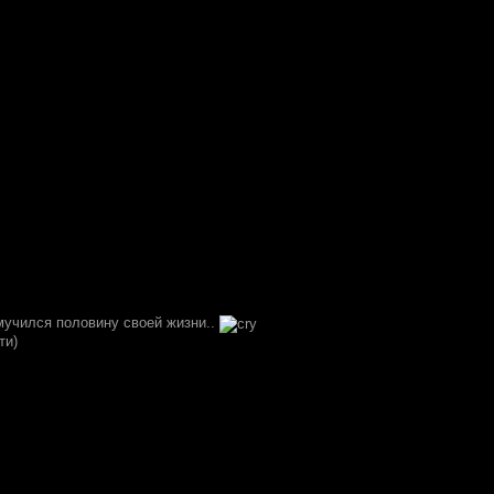
мучился половину своей жизни..
ти)