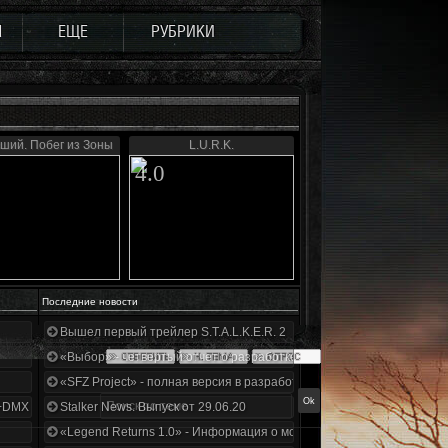
Ы
ЕЩЕ
РУБРИКИ
ший. Побег из Зоны
L.U.R.K.
4.0
Последние новости
Вышел первый трейлер S.T.A.L.K.E.R. 2
«Выбор» - четвертый отчет о разработке!
«SFZ Project» - полная версия в разработке!
+DMX 1.3.5.ООП.МА.К.
Stalker News. Выпуск от 29.06.20
«Legend Returns 1.0» - Информация о моде за июнь 2020