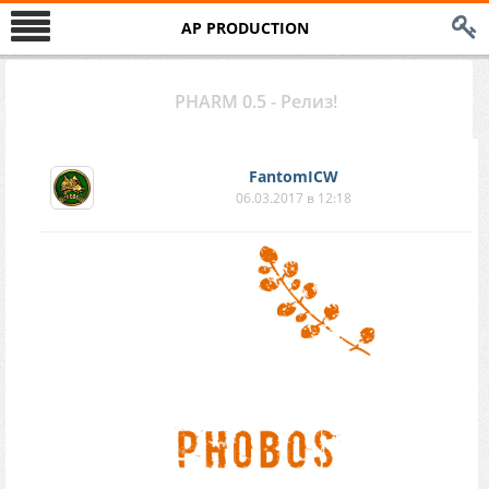
AP PRODUCTION
PHARM 0.5 - Релиз!
FantomICW
06.03.2017 в 12:18