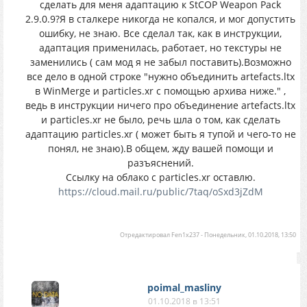
сделать для меня адаптацию к StCOP Weapon Pack
2.9.0.9?Я в сталкере никогда не копался, и мог допустить
ошибку, не знаю. Все сделал так, как в инструкции,
адаптация применилась, работает, но текстуры не
заменились ( сам мод я не забыл поставить).Возможно
все дело в одной строке "нужно объединить artefacts.ltx
в WinMerge и particles.xr с помощью архива ниже." ,
ведь в инструкции ничего про объединение artefacts.ltx
и particles.xr не было, речь шла о том, как сделать
адаптацию particles.xr ( может быть я тупой и чего-то не
понял, не знаю).В общем, жду вашей помощи и
разъяснений.
Ссылку на облако с particles.xr оставлю.
https://cloud.mail.ru/public/7taq/oSxd3jZdM
Отредактировал
Fen1x237
-
Понедельник, 01.10.2018, 13:50
poimal_masliny
01.10.2018 в 13:51