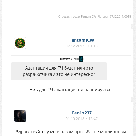
Отредактировал
FantomICW
-
Четверг, 07.12.2017, 00:58
FantomICW
07.12.2017 в 01:13
Цитата
YTroll
(
)
Адаптация для ТЧ будет или это
разработчикам это не интересно?
Нет, для ТЧ адаптация не планируется.
Fen1x237
01.10.2018 в 13:47
Здравствуйте, у меня к вам просьба, не могли ли вы