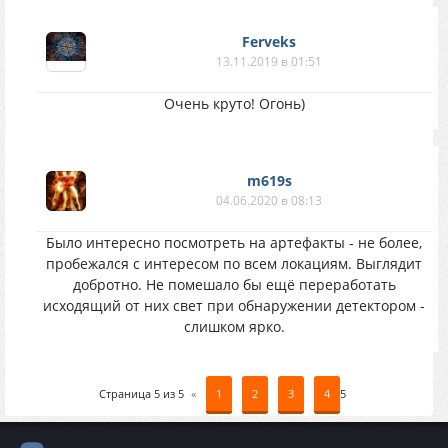
Ferveks
13.11.2019 в 01:51
Очень круто! Огонь)
m619s
04.06.2020 в 08:13
Было интересно посмотреть на артефакты - не более,
пробежался с интересом по всем локациям. Выглядит
добротно. Не помешало бы ещё переработать
исходящий от них свет при обнаружении детектором -
слишком ярко.
Страница
5
из
5
«
1
2
3
4
5