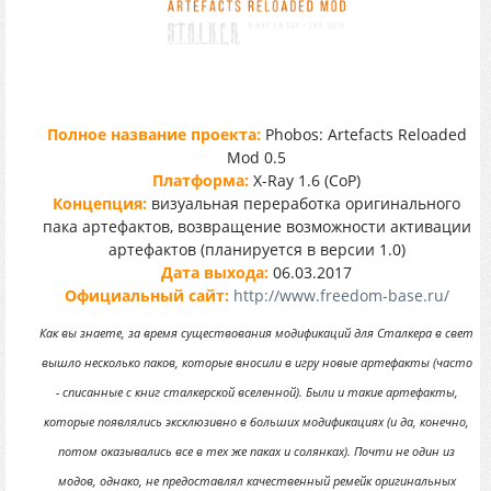
Полное название проекта:
Phobos: Artefacts Reloaded
Mod 0.5
Платформа:
X-Ray 1.6 (CoP)
Концепция:
визуальная переработка оригинального
пака артефактов, возвращение возможности активации
артефактов (планируется в версии 1.0)
Дата выхода:
06.03.2017
Официальный сайт:
http://www.freedom-base.ru/
Как вы знаете, за время существования модификаций для Сталкера в свет
вышло несколько паков, которые вносили в игру новые артефакты (часто
- списанные с книг сталкерской вселенной). Были и такие артефакты,
которые появлялись эксклюзивно в больших модификациях (и да, конечно,
потом оказывались все в тех же паках и солянках). Почти не один из
модов, однако, не предоставлял качественный ремейк оригинальных