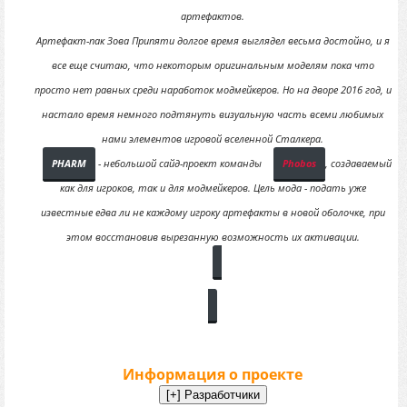
артефактов.
Артефакт-пак Зова Припяти долгое время выглядел весьма достойно, и я
все еще считаю, что некоторым оригинальным моделям пока что
просто нет равных среди наработок модмейкеров. Но на дворе 2016 год, и
настало время немного подтянуть визуальную часть всеми любимых
нами элементов игровой вселенной Сталкера.
PHARM
- небольшой сайд-проект команды
Phobos
, создаваемый
как для игроков, так и для модмейкеров. Цель мода - подать уже
известные едва ли не каждому игроку артефакты в новой оболочке, при
этом восстановив вырезанную возможность их активации.
FantomICW
Информация о проекте