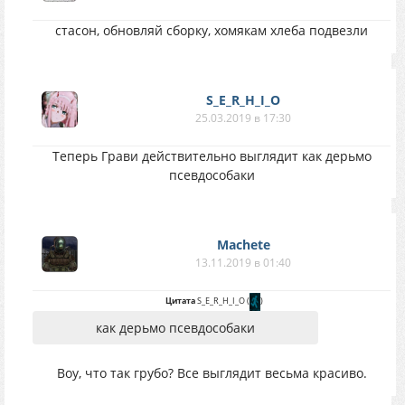
стасон, обновляй сборку, хомякам хлеба подвезли
S_E_R_H_I_O
25.03.2019 в 17:30
Теперь Грави действительно выглядит как дерьмо
псевдособаки
Machete
13.11.2019 в 01:40
Цитата
S_E_R_H_I_O
(
)
как дерьмо псевдособаки
Воу, что так грубо? Все выглядит весьма красиво.