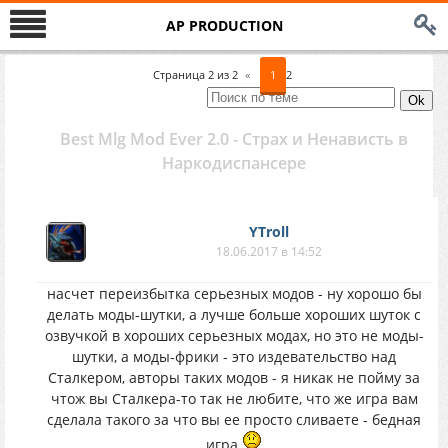
AP PRODUCTION
Страница
2
из
2
«
1
2
Best Mlg Mod Ever 2.0 - Страх и Ненависть в
Наркодиспансере
YTroll
18.06.2017 в 14:52
насчет переизбытка серьезных модов - ну хорошо бы
делать моды-шутки, а лучше больше хороших шуток с
озвучкой в хороших серьезных модах, но это не моды-
шутки, а моды-фрики - это издевательство над
Сталкером, авторы таких модов - я никак не пойму за
чтож вы Сталкера-то так не любите, что же игра вам
сделала такого за что вы ее просто сливаете - бедная
игра