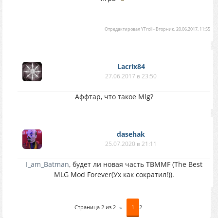
Отредактировал
YTroll
-
Вторник, 20.06.2017, 11:55
Lacrix84
27.06.2017 в 23:50
Аффтар, что такое Mlg?
dasehak
25.07.2020 в 21:11
I_am_Batman
, будет ли новая часть TBMMF (The Best
MLG Mod Forever(Ух как сократил!)).
Страница
2
из
2
«
1
2