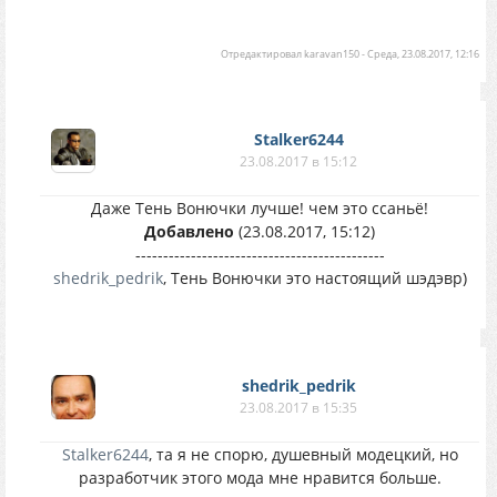
Отредактировал
karavan150
-
Среда, 23.08.2017, 12:16
Stalker6244
23.08.2017 в 15:12
Даже Тень Вонючки лучше! чем это ссаньё!
Добавлено
(23.08.2017, 15:12)
---------------------------------------------
shedrik_pedrik
, Тень Вонючки это настоящий шэдэвр)
shedrik_pedrik
23.08.2017 в 15:35
Stalker6244
, та я не спорю, душевный модецкий, но
разработчик этого мода мне нравится больше.