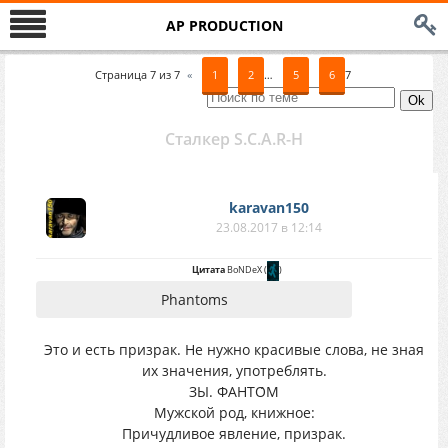
AP PRODUCTION
Страница
7
из
7
«
1
2
…
5
6
7
Сталкер S.C.A.R-H
karavan150
23.08.2017 в 12:14
Цитата
BoNDeX
(
)
Phantoms
Это и есть призрак. Не нужно красивые слова, не зная
их значения, употреблять.
ЗЫ. ФАНТО́М
Мужской род, книжное:
Причудливое явление, призрак.