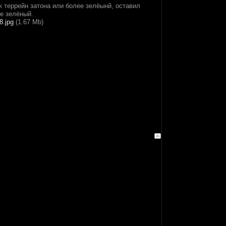
к террейн затона или более зелёынй, оставил
е зелёный.
8.jpg
(1.67 Mb)