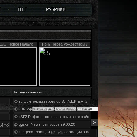
Ы
ЕЩЕ
РУБРИКИ
Душ: Новое Начало
Ночь Перед Рождеством 2
3.5
Последние новости
Вышел первый трейлер S.T.A.L.K.E.R. 2
«Выбор» - четвертый отчет о разработке!
«SFZ Project» - полная версия в разработке!
+DMX 1.3.5.ООП.МА.К.
Stalker News. Выпуск от 29.06.20
.L.K.E.R. Зов
«Legend Returns 1.0» - Информация о моде за июнь 2020