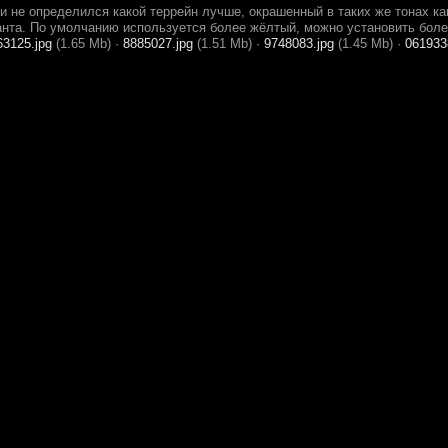
и не определился какой террейн лучше, окрашенный в таких же тонах ка
анта. По умолчанию используется более жёлтый, можно установить боле
63125.jpg
(1.65 Mb)
·
8885027.jpg
(1.51 Mb)
·
9748083.jpg
(1.45 Mb)
·
061933