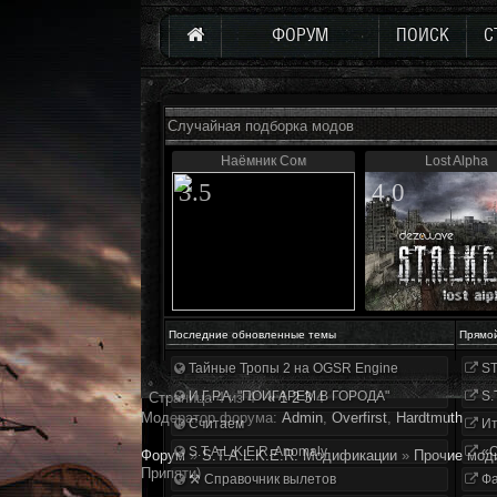
ФОРУМ
ПОИСК
С
Случайная подборка модов
Наёмник Сом
Lost Alpha
3.5
4.0
Последние обновленные темы
Прямо
Тайные Тропы 2 на OGSR Engine
ST
И.Г.Р.А. "ПОИГАРЕМ В ГОРОДА"
S.
Страница
4
из
4
«
1
2
3
4
Модератор форума:
Аdmin
,
Overfirst
,
Hardtmuth
Считаем
Ит
S.T.A.L.K.E.R. Anomaly
«О
Форум
»
S.T.A.L.K.E.R. Модификации
»
Прочие мод
Припяти)
⚒ Справочник вылетов
Фа