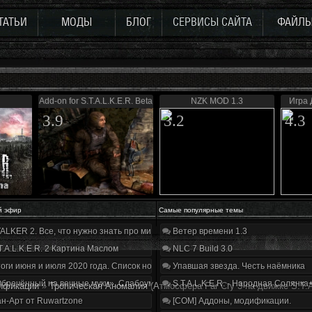
ТАТЬИ
МОДЫ
БЛОГ
СЕРВИСЫ САЙТА
ФАЙЛ
Add-on for S.T.A.L.K.E.R. Beta
NZK MOD 1.3
Игра 
3.9
3.2
4.3
й эфир
Самые популярные темы
ALKER 2. Все, что нужно знать про мир, геймплей и сюжет | Разбор трейлера
Ветер времени 1.3
T.A.L.K.E.R. 2 Картина Маслом
NLC 7 Build 3.0
оги июня и июля 2020 года. Список нововведений
Упавшая звезда. Честь наёмника
бречённый на вечные муки». Слабоумие и отвага
S.T.A.L.K.E.R. - Народная Солянка
ификации
»
Тропическая Аномалия
(Атмосфера Far Cry 3 на движке S.T.A
н-Арт от Ruwartzone
[COM] Аддоны, модификации.