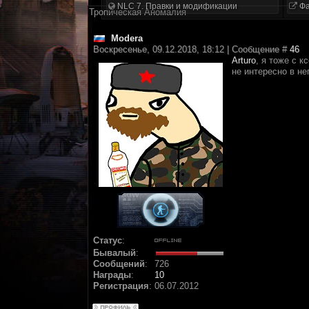
NLC 7. Правки и модификации
Фа
Тропическая Аномалия
Modera
Воскресенье, 09.12.2018, 18:12 | Сообщение #
46
Arturo
, я тоже с к
не интересно в нег
Статус
:
Бывалый
:
Сообщений
:
726
Награды
:
10
Регистрация
:
06.07.2012