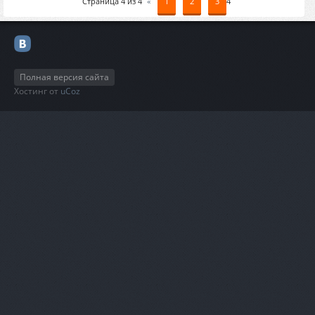
Страница
4
из
4
«
1
2
3
4
Полная версия сайта
Хостинг от
uCoz