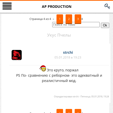
AP PRODUCTION
Страница
4
из
4
«
1
2
3
4
Укус Пчелы
strchi
05.01.2018 в 19:23
Это круто, поржал
PS По- сравнению с реборном- это адекватный и
реалистичный мод.
Отредактировал
strchi
-
Пятница, 05.01.2018, 19:24