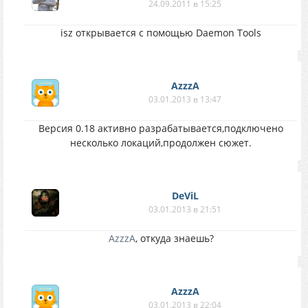
24.09.2011 в 15:25
isz открывается с помощью Daemon Tools
AzzzA
03.01.2013 в 13:47
Версия 0.18 активно разрабатывается,подключено
несколько локаций,продолжен сюжет.
DeViL
03.01.2013 в 21:51
AzzzA
, откуда знаешь?
AzzzA
03.01.2013 в 22:04