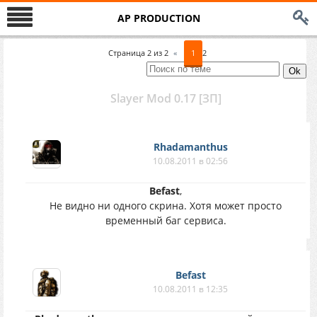
AP PRODUCTION
Страница
2
из
2
«
1
2
Slayer Mod 0.17 [ЗП]
Rhadamanthus
10.08.2011 в 02:56
Befast
,
Не видно ни одного скрина. Хотя может просто
временный баг сервиса.
Befast
10.08.2011 в 12:35