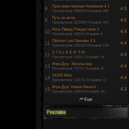
Пространственная Аномалия 4.1
4.5
8
Просмотров: 368264 Отзывов: 396
Путь во мгле
4.5
9
Просмотров: 522058 Отзывов: 341
Ночь Перед Рождеством 3
4.4
10
Просмотров: 26033 Отзывов: 9
Oblivion Lost Remake 2.5
4.4
11
Просмотров: 226124 Отзывов: 100
S.T.A.L.K.E.R. F.M.
4.4
12
Просмотров: 43911 Отзывов: 24
Игра Душ: Эксельсиор
4.4
13
Просмотров: 73751 Отзывов: 97
OGSR Mod
4.4
14
Просмотров: 133791 Отзывов: 37
Игра Душ: Новое Начало
4.3
15
Просмотров: 32633 Отзывов: 26
Еще
Реклама