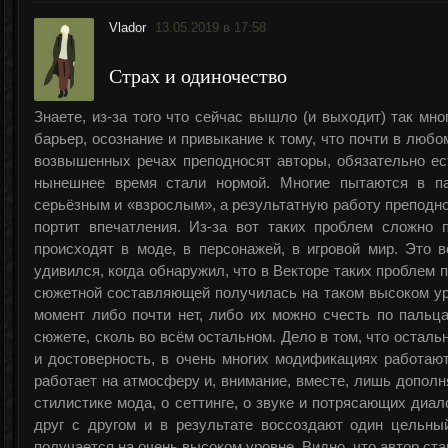
Vlador
13.05.2019 в 17:58
Страх и одиночество
Знаете, из-за того что сейчас вышло (и выходит) так мн
барьер, осознание и привыкание к тому, что почти в любо
возвышенных речах преподносят авторы, обязательно ес
нынешнее время стали нормой. Многие пытаются в п
серьёзным и «взрослым», а результатную работу преподнос
портит впечатления. Из-за вот таких проблем сложно 
происходят в моде, в персонажей, в игровой мир. Это 
удивился, когда обнаружил, что в Векторе таких проблем п
сюжетной составляющей получилась на таком высоком уро
момент либо почти нет, либо их можно счесть по пальцам
сюжете, сколь во всём остальном. Дело в том, что остал
и достоверность, в очень многих модификациях работают
работает на атмосферу и, внимание, вместе, лишь дополня
стилистике мода, о сеттинге, о звуке и потрясающих диа
друг с другом и в результате воссоздают один цельны
получается на очень высоком уровне. Видно, что автор ста