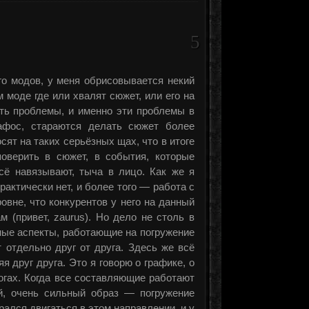
5
ого модов, у меня обрисовывается некий
м моде где или хвалят сюжет, или его на
ть проблемы, и именно эти проблемы в
афос, стараются делать сюжет более
ят на таких серьёзных щах, что в итоге
поверить в сюжет, в события, которые
всё навязывают, тыча в лицо. Как же я
рактически нет, и более того — работа с
вне, что конкурентов у него на данный
 (привет, zaurus). Но дело не столь в
ьные аспекты, работающие на погружение
 отдельно друг от друга. Здесь же всё
я друг друга. Это я говорю о графике, о
логах. Когда все составляющие работают
й, очень сильный образ — погружение
рался двигаться в этом направлении, и у