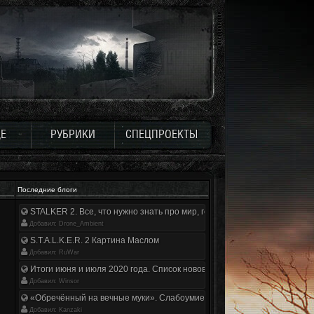
Е
РУБРИКИ
СПЕЦПРОЕКТЫ
Последние блоги
STALKER 2. Все, что нужно знать про мир, геймплей и сюжет | Разбор
Добавил: Drone_Ambient
S.T.A.L.K.E.R. 2 Картина Маслом
Добавил: RuWar
Итоги июня и июля 2020 года. Список нововведений
Добавил: Winsor
«Обречённый на вечные муки». Слабоумие и отвага
Добавил: Kanzaki