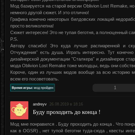
Мод базируется на старой версии Oblivion Lost Remake, но
немного другой сюжет. И это отлично!
Графика конечно некоторых билдовских локаций недоработ
просто великолепна!
Сюжет интересен! Это не тупая беготня, а полноценный с
P.S.
Автору спасибо! Это куда лучше распиаренной и ск
Отчуждения" есть душа. Играть интересно. Тут конечно
дизайнерской документации "Сталкера" и дизайнеров стар
мода Oblivion Lost Remake тоже молодцы, ведь они собств
Короче, один из лучших модов вообще за всю историю м
всем его посоветовать.
1
Время игры:
мод пройден
andreyv
26.08.2019 в 18:16
Буду проходить до конца !
Мод мне понравился . Буду проходить до конца . Что понр
как в OGSR) , нет тупой беготни туда-сюда , квесты инт