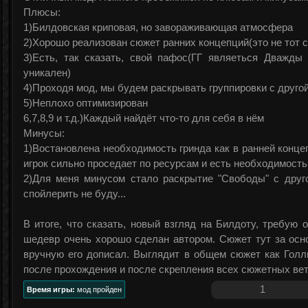
Плюсы:
1)Билдовская криповая, но завораживающая атмосфера
2)Хорошо реализован сюжет ранних концепций(это не тот 
3)Есть, так сказать, свой пафос(ГГ являеться Дважды
уникален)
4)Проходя мод, мы будем раскрывать группировки с друго
5)Неплохо оптимизирован
6,7,8,9 и т.д.)Каждый найдёт что-то для себя в нём
Минусы:
1)Востановлена необходимость гринда как в ранней конце
игрок сильно проседает по ресурсам и есть необходимость
2)Для меня минусом стало раскрытие "Свободы" с друго
спойлерить не буду...
В итоге, что сказать, новый взгляд на Билдоту, требую 
шедевр очень хорошо сделан автором. Сюжет тут за основ
вручную его дописал. Выглядит в общем сюжет как Голл
после прохождения и после скрепления всех сюжетных вет
1
Время игры:
мод пройден