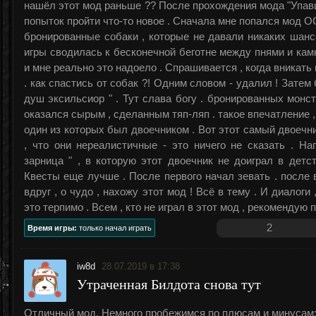
нашёл этот мод раньше ?? После прохождения мода "Упав
попыток пройти что-то новое . Сначала мне попался мод 
бронированные собаки , которые не давали никаких шансо
игры сводилась к бесконечной беготне между пнями и камн
и мне реально это надоело . Спрашивается , когда вникать 
. как спастись от собак ?! Одним словом - удалил ! Зате
душ эксильсиор " . Тут слава богу . бронированных монс
оказался сырым , сделанным тяп-ляп . такое впечатление 
один из которых был двоечником . Вот этот самый двоечни
, что они нереалистичные - это ничего не сказать . На
зарница " , в которую этот двоечник не доиграл в дет
Квесты еще лучше . После первого начал зевать . после в
вдруг , о чудо , нахожу этот мод ! Всё в тему . И диалоги
это терпимо . Всем , кто не играл в этот мод , рекомендую п
2
Время игры:
только начал играть
iw8d
28.07.2019 в 17:38
Утраченная Билдота снова тут
Отличный мод. Немного пробежимся по плюсам и минусам