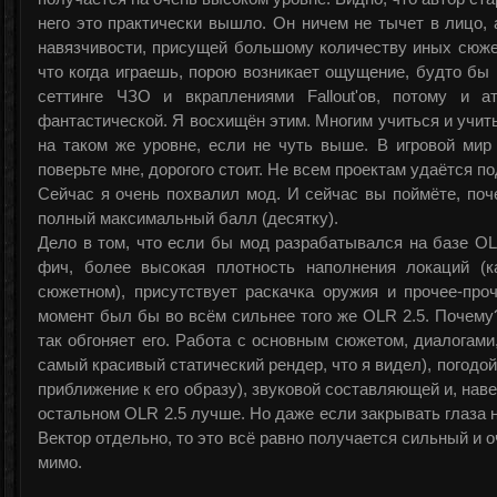
него это практически вышло. Он ничем не тычет в лицо, а
навязчивости, присущей большому количеству иных сюже
что когда играешь, порою возникает ощущение, будто бы п
сеттинге ЧЗО и вкраплениями Fallout'ов, потому и 
фантастической. Я восхищён этим. Многим учиться и учит
на таком же уровне, если не чуть выше. В игровой мир 
поверьте мне, дорогого стоит. Не всем проектам удаётся п
Сейчас я очень похвалил мод. И сейчас вы поймёте, поч
полный максимальный балл (десятку).
Дело в том, что если бы мод разрабатывался на базе OL
фич, более высокая плотность наполнения локаций (к
сюжетном), присутствует раскачка оружия и прочее-про
момент был бы во всём сильнее того же OLR 2.5. Почему?
так обгоняет его. Работа с основным сюжетом, диалогами
самый красивый статический рендер, что я видел), погодой
приближение к его образу), звуковой составляющей и, нав
остальном OLR 2.5 лучше. Но даже если закрывать глаза 
Вектор отдельно, то это всё равно получается сильный и 
мимо.