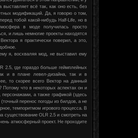
 выставляет всё так, как оно есть, без
тных модификаций. Да, я говорю о том,
еред тобой какой-нибудь Half-Life, но в
атмосфера в моде получилась просто
ься, и лишь немногие проекты находятся
Вектора я практически поверил, а это,
одобное.
ему я, восхваляя мод, не выставил ему
R 2.5, где гораздо больше геймплейных
ак и в плане левел-дизайна, так и в
чее, то скорее всего Вектор на данный
 Потому что в некоторых аспектах он и
, персонажами, а также графикой (здесь
 (точный перенос погоды из билдов, а не
ерное, темпоритмом игрового процесса. В
на существование OLR 2.5 и смотреть на
очень атмосферный проект. Не проходите