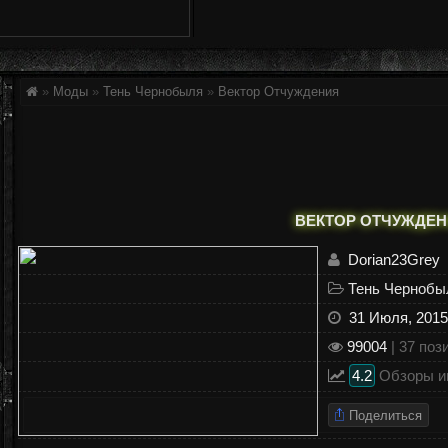
»
Моды
»
Тень Чернобыля
»
Вектор Отчуждения
ВЕКТОР ОТЧУЖДЕ
Dorian23Grey
Тень Чернобы
31 Июля, 2015 
99004
|
37
пози
4.2
Обзоры и
Поделиться