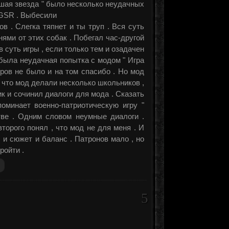
шая звезда " было несколько неудачных
OGSR . Выбесили
в . Слегка тяпнет и ты труп . Вся суть
ями от этих собак . Побегал час-другой
в суть игры , если только тем и озадачен
м была неудачная попытка с модом " Игра
тров не было и на том спасибо . Но мод
, что мод делали несколько школьников ,
к и сочинил диалоги для мода . Сказать
поминает военно-патриотическую игру "
стве . Одним словом неумные диалоги .
торого понял , что мод не для меня . И
 , и сюжет и баланс . Патронов мало , но
ройти .
5
: