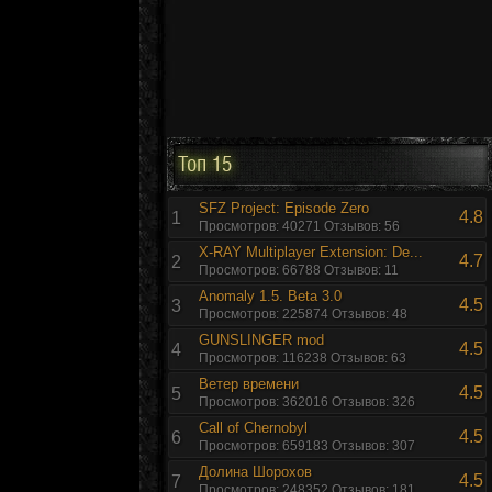
Топ 15
SFZ Project: Episode Zero
4.8
1
Просмотров: 40271 Отзывов: 56
X-RAY Multiplayer Extension: De...
4.7
2
Просмотров: 66788 Отзывов: 11
Anomaly 1.5. Beta 3.0
4.5
3
Просмотров: 225874 Отзывов: 48
GUNSLINGER mod
4.5
4
Просмотров: 116238 Отзывов: 63
Ветер времени
4.5
5
Просмотров: 362016 Отзывов: 326
Call of Chernobyl
4.5
6
Просмотров: 659183 Отзывов: 307
Долина Шорохов
4.5
7
Просмотров: 248352 Отзывов: 181