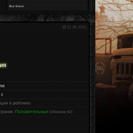
Все блоги
01.08.2015
НИЯ
ля
г.
ция в рейтинге
гроков:
Положительные
(Обзоров: 62)