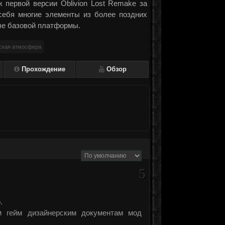
 первой версии Oblivion Lost Remake за
 себя многие элементы из более поздних
тве базовой платформы.
ская атмосфера
Прохождение
Обзор
5
.
м гейм дизайнерским документам мод