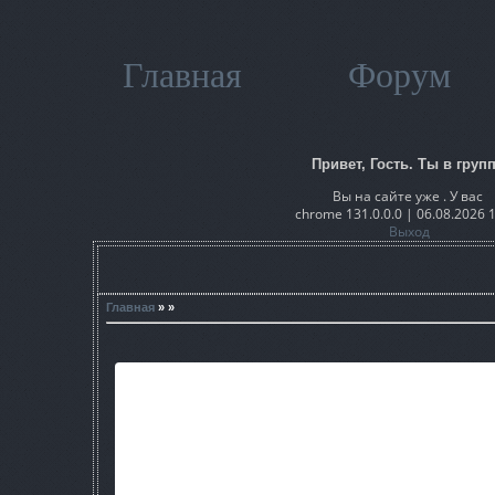
Главная
Форум
Привет, Гость. Ты в групп
Вы на сайте уже . У вас
chrome 131.0.0.0 | 06.08.2026 
Выход
Главная
» »
Свобода - одна из крупнейших группировок Зоны - всегда и
столкновения - дело обычное. Но когда странным образом 
смерть пытаются подстроить под нападение мутанта - это 
понадобилось убивать конкретных людей из отряда команди