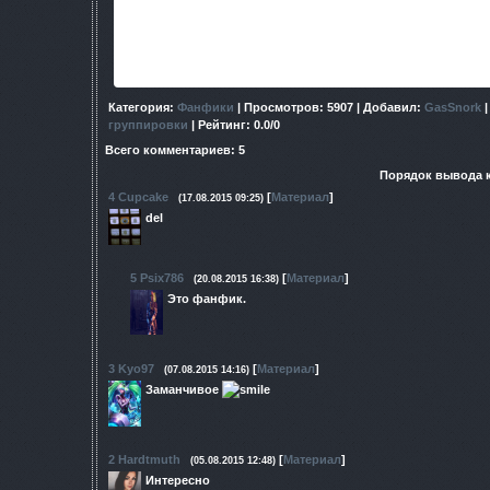
состоящего из тринадцати свободовцев? За дело берётся с
доверенное лицо самого Лукаша, и он уж точно 
Рассказ представлен в форматах epub,
Категория
:
Фанфики
|
Просмотров
: 5907 |
Добавил
:
GasSnork
группировки
|
Рейтинг
:
0.0
/
0
Всего комментариев
:
5
Порядок вывода 
4
Cupcake
[
Материал
]
(17.08.2015 09:25)
del
5
Psix786
[
Материал
]
(20.08.2015 16:38)
Это фанфик.
3
Kyo97
[
Материал
]
(07.08.2015 14:16)
Заманчивое
2
Hardtmuth
[
Материал
]
(05.08.2015 12:48)
Интересно