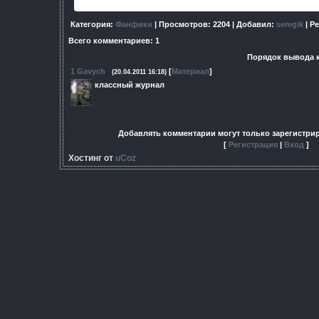
Категория
:
Фанфики
|
Просмотров
: 2204 |
Добавил
:
seregik
|
Ре
Всего комментариев
:
1
Порядок вывода 
1
Gavych
[
Материал
]
(20.04.2011 16:18)
классный журнал
Добавлять комментарии могут только зарегистри
[
Регистрация
|
Вход
]
Хостинг от
uCoz