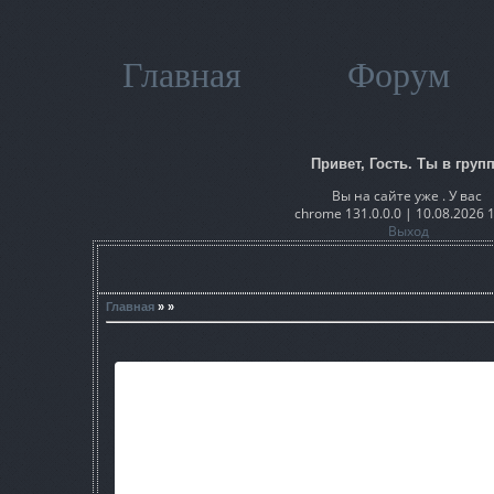
Главная
Форум
Привет, Гость. Ты в групп
Вы на сайте уже . У вас
chrome 131.0.0.0 | 10.08.2026 
Выход
Главная
» »
Озеро Подкова, укрытое от посторонних глаз среди непро
любителям легкой наживы. Ведь посреди озера в плавуч
накопивший, по слухам, немало редких артефактов. Но Зон
сталкерам «Свободы», заключившим временный союз с бан
жаждущим мести за погибших товарищей, ни военным сталк
вернуть любой ценой одного человека. Зона соберет их на 