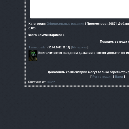
выяснить, кто из них достоин сокровищ Подковы. Но лишь д
событий, и по-прежнему считающие себя людьми, поним
невозможно унести в рюкзак
Категория
:
Официальные издания
|
Просмотров
: 2087 |
Добав
0.0
/
0
Всего комментариев
:
1
Порядок вывода 
1
snegovik
[
Материал
]
(30.06.2012 22:16)
Книга читается на одном дыхании и сюжет достаточно и
Добавлять комментарии могут только зарегистри
[
Регистрация
|
Вход
]
Хостинг от
uCoz